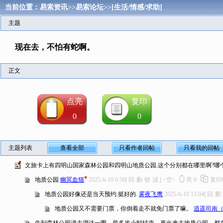
当前位置：
易索资讯
>>
易索论坛
>>
[生活/情感/求助]
主题
现在去，不怕有蛇啊。
正文
点亮
复印
0
0
主题列表
查看全部
只看作者回帖
只看我的回帖
文旅卡上有四明山国家森林公园和四明山地质公园.这个分别都在哪里啊?哪
地质公园
幽冥血猫
2025-6-10 6:58
[
回
删
锁
滤
]
<空>
亮
0
复印
地质公园好像还是当天预约.挺好的.
雾夜飞鹰
2025-6-10 13:04
[
回
删
地质公园又不需要门票，你倒着走不就免门票了嘛。
逍遥司南