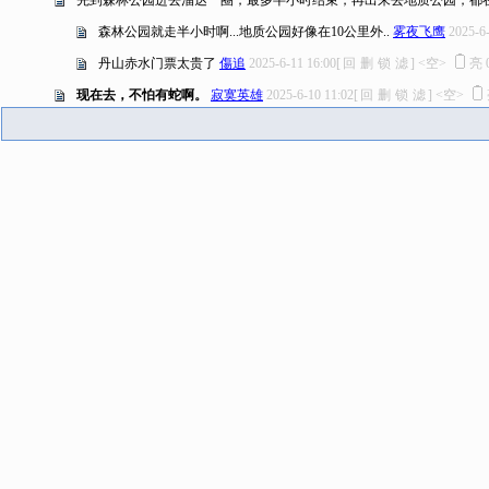
先到森林公园进去溜达一圈，最多半小时结束，再出来去地质公园，都
森林公园就走半小时啊...地质公园好像在10公里外..
雾夜飞鹰
2025-6
丹山赤水门票太贵了
傷追
2025-6-11 16:00
[
回
删
锁
滤
]
<空>
亮
现在去，不怕有蛇啊。
寂寞英雄
2025-6-10 11:02
[
回
删
锁
滤
]
<空>