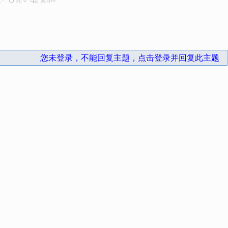
空>
亮
0
复印
0
您未登录，不能回复主题，点击登录并回复此主题