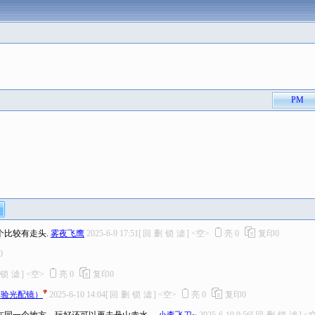
PM
个比较有走头.
雾夜飞鹰
2025-6-9 17:51
[
回
删
锁
滤
]
<空>
亮
0
复印
0
0
锁
滤
]
<空>
亮
0
复印
0
（验光配镜）
2025-6-10 14:04
[
回
删
锁
滤
]
<空>
亮
0
复印
0