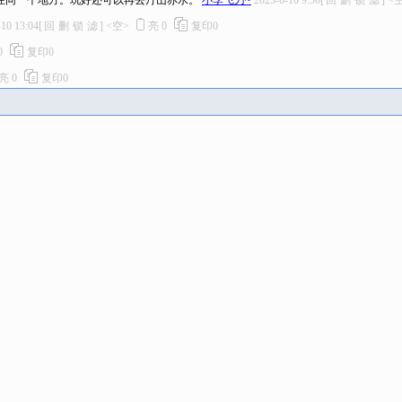
在同一个地方。玩好还可以再去丹山赤水。
小李飞刀~
2025-6-10 9:56
[
回
删
锁
滤
]
<
-10 13:04
[
回
删
锁
滤
]
<空>
亮
0
复印
0
0
复印
0
亮
0
复印
0