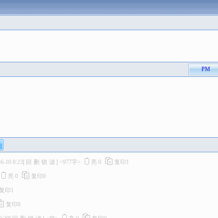
PM
6-10 8:23
[
回
删
锁
滤
]
<977字>
亮
0
复印
1
亮
0
复印
0
复印
1
复印
0