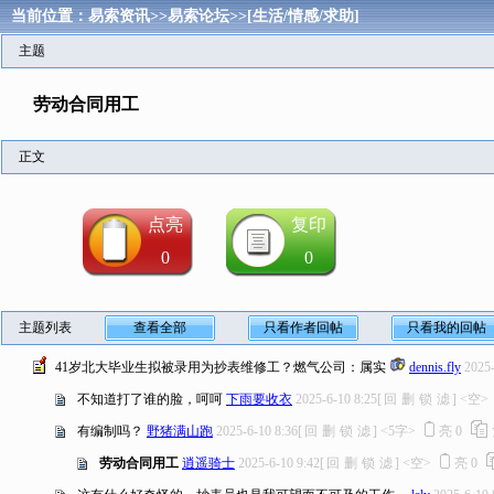
当前位置：
易索资讯
>>
易索论坛
>>
[生活/情感/求助]
主题
劳动合同用工
正文
点亮
复印
0
0
主题列表
查看全部
只看作者回帖
只看我的回帖
41岁北大毕业生拟被录用为抄表维修工？燃气公司：属实
dennis.fly
2025-
不知道打了谁的脸，呵呵
下雨要收衣
2025-6-10 8:25
[
回
删
锁
滤
]
<空>
有编制吗？
野猪满山跑
2025-6-10 8:36
[
回
删
锁
滤
]
<5字>
亮
0
劳动合同用工
逍遥骑士
2025-6-10 9:42
[
回
删
锁
滤
]
<空>
亮
0