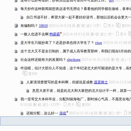
这有什么好奇怪的，抄表员也是我可望而不可及的工作。
lely
2025-6-10 
每天炒作这种新闻就想表达读书无用论？看看他的同学都在做啥，拿单体个
自己书读不好，希望大家一起不要好好读书，那他以后机会会更大
有编制吗？
10010
2025-6-10 9:23
[
回
删
锁
滤
]
<5字>
亮
0
复印
0
一般人也进不去啊
鸭霸霸
2025-6-10 9:51
[
回
删
锁
滤
]
<空>
亮
0
是大学生只能抄表了？还是抄表也得大学生了？
visor
2025-6-10 13:38
[
这个北大又不是全日制的，属于成人高等教育那种，和我们现在6月份
社会这样还能有大的发展吗？
shgchong
2025-6-10 16:13
[
回
删
锁
滤
]
<
咋说呢，估计大部分人不知道，这个年纪读北大的可能读的是大专，虽
复印
0
人家清清楚楚写的是本科啊，但据说是成教
逍遥骑士
2025-6-12 9:34
意思大差不差，就是此北大和大家想的北大估计不一样，就算一
我一堂哥交大本科毕业，分配到镇海电厂，那时候心气高，不愿意在电
8:31
[
回
删
锁
滤
]
<125字>
亮
0
复印
0
还能分配，这么好~~
澡盆
2025-6-13 16:14
[
回
删
锁
滤
]
<空>