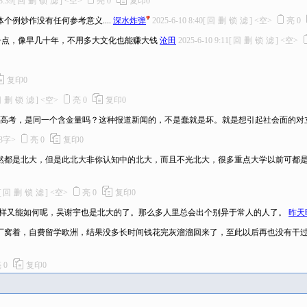
8:39
[
回
删
锁
滤
]
<空>
亮
0
复印
0
例炒作没有任何参考意义....
深水炸弹
2025-6-10 8:40
[
回
删
锁
滤
]
<空>
亮
0
一点，像早几十年，不用多大文化也能赚大钱
沧田
2025-6-10 9:11
[
回
删
锁
滤
]
<空>
复印
0
回
删
锁
滤
]
<空>
亮
0
复印
0
的高考，是同一个含金量吗？这种报道新闻的，不是蠢就是坏。就是想引起社会面的对
13字>
亮
0
复印
0
然都是北大，但是此北大非你认知中的北大，而且不光北大，很多重点大学以前可都
[
回
删
锁
滤
]
<空>
亮
0
复印
0
样又能如何呢，吴谢宇也是北大的了。那么多人里总会出个别异于常人的人了。
昨天
厂窝着，自费留学欧洲，结果没多长时间钱花完灰溜溜回来了，至此以后再也没有干
亮
0
复印
0