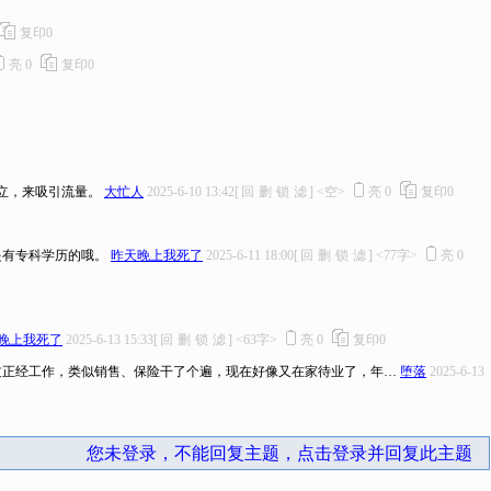
复印
0
亮
0
复印
0
立，来吸引流量。
大忙人
2025-6-10 13:42
[
回
删
锁
滤
]
<空>
亮
0
复印
0
是有专科学历的哦。
昨天晚上我死了
2025-6-11 18:00
[
回
删
锁
滤
]
<77字>
亮
0
晚上我死了
2025-6-13 15:33
[
回
删
锁
滤
]
<63字>
亮
0
复印
0
过正经工作，类似销售、保险干了个遍，现在好像又在家待业了，年…
堕落
2025-6-13
您未登录，不能回复主题，点击登录并回复此主题