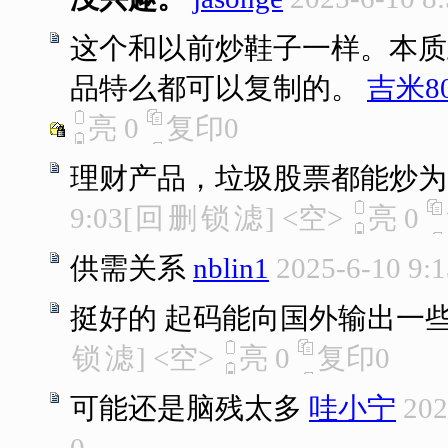
这个和以前炒鞋子一样。本质
品特么都可以复制的。
吉米80
亮
0
复印
0
理财产品，垃圾股票都能炒为
9:03
[
回
删
锁
滤
]
<空>
亮
0
供需关系
nblin1
2025-6-10 9:1
挺好的 起码能向国外输出一
锁
滤
]
<空>
亮
0
复印
0
可能还是脑残太多
哇小宁
202