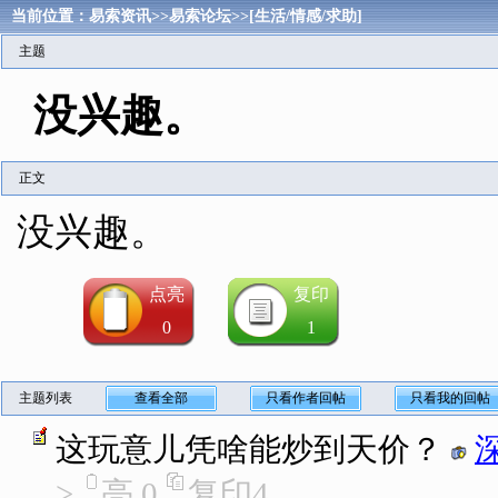
当前位置：
易索资讯
>>
易索论坛
>>
[生活/情感/求助]
主题
没兴趣。
正文
没兴趣。
点亮
复印
0
1
主题列表
查看全部
只看作者回帖
只看我的回帖
这玩意儿凭啥能炒到天价？
>
亮
0
复印
4