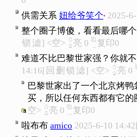
0
供需关系
妞给爷笑个
2025-6-
整个圈子博傻，看看最后哪个
锁
滤
]
<空>
亮
0
复印
0
难道不比巴黎世家强？你就不
14:16
[
回
删
锁
滤
]
<空>
亮
0
巴黎世家出了一个北京烤鸭袋
买，所以任何东西都有它的
空>
亮
0
复印
0
啦布布
amico
2025-6-10 14:42