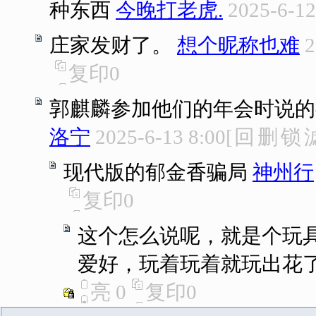
种东西
今晚打老虎.
2025-6-12
庄家发财了。
想个昵称也难
2
复印
0
郭麒麟参加他们的年会时说的
洛宁
2025-6-13 8:00
[
回
删
锁
现代版的郁金香骗局
神州行
复印
0
这个怎么说呢，就是个玩具
爱好，玩着玩着就玩出花
亮
0
复印
0