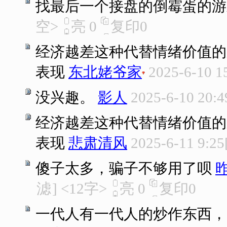
找最后一个接盘的倒霉蛋的游
空>
亮
0
复印
0
经济越差这种代替情绪价值的
表现
东北姥爷家
2025-6-10 1
没兴趣。
影人
2025-6-10 20:4
经济越差这种代替情绪价值的
表现
悲肃清风
2025-6-11 9:25
傻子太多，骗子不够用了呗
滤
]
<12字>
亮
0
复印
0
一代人有一代人的炒作东西，