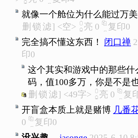
就像一个舱位为什么能过万美
删
锁
滤
]
<空>
亮
0
复印
0
完全搞不懂这东西！
闭口禅
2
印
0
这个其实和游戏中的那些什
码，值100多万，你是不是
删
锁
滤
]
<49字>
亮
0
复
开盲盒本质上就是赌博
几番
0
复印
0
没兴趣。
jasonge
2025-6-10 8