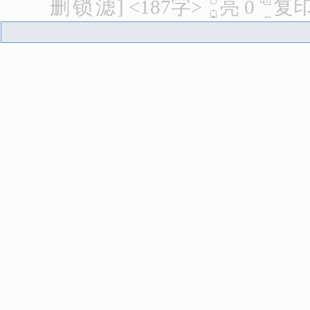
删
锁
滤
]
<187字>
亮
0
复