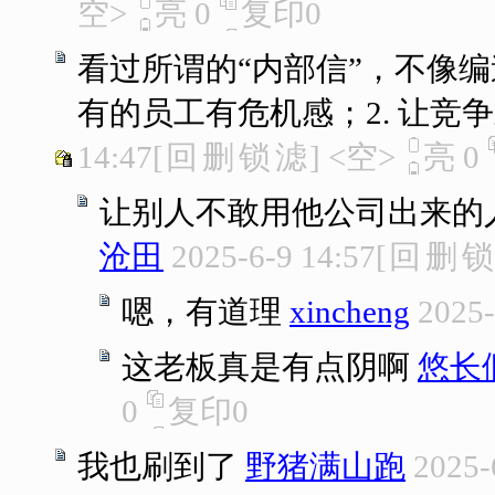
空>
亮
0
复印
0
看过所谓的“内部信”，不像编
有的员工有危机感；2. 让竞
14:47
[
回
删
锁
滤
]
<空>
亮
0
让别人不敢用他公司出来的
沧田
2025-6-9 14:57
[
回
删
锁
嗯，有道理
xincheng
2025-
这老板真是有点阴啊
悠长
0
复印
0
我也刷到了
野猪满山跑
2025-