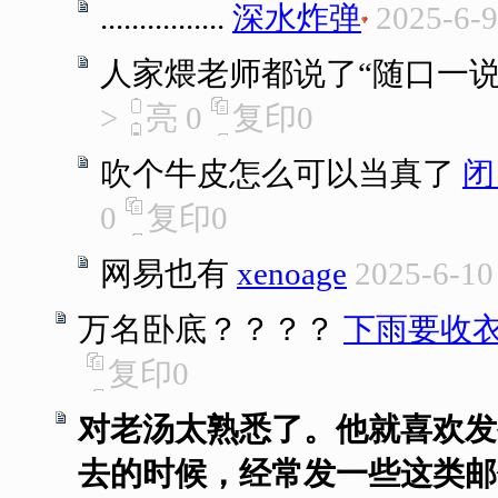
................
深水炸弹
2025-6-9
人家煨老师都说了“随口一说
>
亮
0
复印
0
吹个牛皮怎么可以当真了
闭
0
复印
0
网易也有
xenoage
2025-6-10
万名卧底？？？？
下雨要收
复印
0
对老汤太熟悉了。他就喜欢发
去的时候，经常发一些这类邮