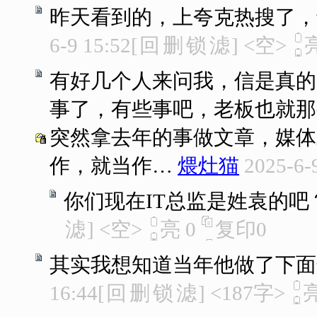
昨天看到的，上夸克热搜了，
6-9 15:52
[
回
删
锁
滤
]
<空>
有好几个人来问我，信是真的
事了，有些事吧，老板也就那
突然拿去年的事做文章，媒体
作，就当作…
煨灶猫
2025-6-
你们现在IT总监是姓袁的吧
滤
]
<空>
亮
0
复印
0
其实我想知道当年他做了下面
16:44
[
回
删
锁
滤
]
<187字>