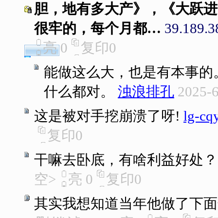
胆，地有多大产》，《大跃进
很牢的，每个月都…
39.189.3
亮
0
复印
0
能做这么大，也是有本事的
什么都对。
浊浪排孔
2025-6
这是被对手挖崩溃了呀!
lg-cq
复印
0
干嘛去卧底，有啥利益好处？
空>
亮
0
复印
0
其实我想知道当年他做了下面