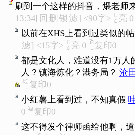
刷到一个这样的抖音，煨老师
13:34
[
回
删
锁
滤
]
<90字>
亮
0
以前在XHS上看到过类似的
滤
]
<15字>
亮
0
复印
0
都是文化人，难道没有1万人
人？镇海炼化？港务局？
沧
复印
0
小红薯上看到过，不知真假
0
复印
0
这不得发个律师函给他啊，道