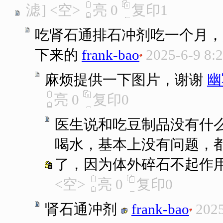
滤
]
<空>
亮
0
复印
1
吃肾石通排石冲剂吃一个月，
下来的
frank-bao
2025-6-9 8:
麻烦提供一下图片，谢谢
幽
亮
0
复印
0
医生说和吃豆制品没有什
喝水，基本上没有问题，都
了，因为体外碎石不起作
<空>
亮
0
复印
0
肾石通冲剂
frank-bao
2025