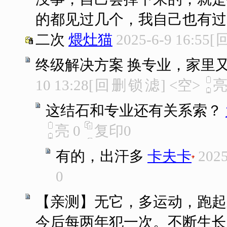
的都见过几个，我自己也有过
二次
煨灶猫
2025-6-9 16:55
[
终级解决方案 换专业，家里
10 13:28
[
回
删
锁
滤
]
<空>
这结石和专业还有关系索？
亮
0
复印
0
有的，出汗多
卡夫卡
2025
0
【亲测】无它，多运动，跑起
今后每两年犯一次。不断生长