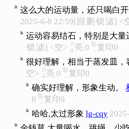
这么大的运动量，还只喝白开
2025-6-8 22:59
[
回
删
锁
滤
]
<
运动容易结石，特别是大量
锁
滤
]
<空>
亮
0
复印
0
很好理解，相当于蒸发皿，
空>
亮
0
复印
0
确实好理解，形象生动。
0
复印
0
哈哈,太过形象
lg-cqy
2025-
金钱草 大量喝水，跳绳，少