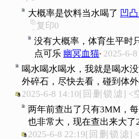
大概率是饮料当水喝了
凹凸
复印
0
没有大概率，体育生平时只
点可乐
幽冥血猫
2025-6-8
喝水喝水喝水，我就是喝水没
外碎石，尽快去看，碰到体外
2025-6-8 14:10
[
回
删
锁
滤
]
<
两年前查出了只有3MM，每
也非常大，现在查出来大了
2025-6-8 22:19
[
回
删
锁
滤
]