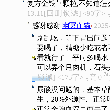
复方金钱草颗粒,不知道怎
13:11
[
回
删
锁
滤
]
<90字>
感谢感谢
幽冥血猫
2025
别乱吃，等下胃出问题
要喝了，精糖少吃或者
看就行了，平时多喝水
可以弄个甩肉机，石头
锁
滤
]
<173字>
亮
0
尿酸没问题的，基本草
生，20%外源性。正
正常全跑血管里面去了