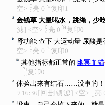
空>
亮
0
复印
1
金钱草 大量喝水，跳绳，少
滤
]
<空>
亮
0
复印
0
肾功能 查下 大运动量 尿酸
空>
亮
0
复印
0
其他指标都正常的
幽冥血猫
复印
0
体验出来有结石……没事的！
9 16:36
[
回
删
锁
滤
]
<空>
亮
没事，自己会掉下来的，就是