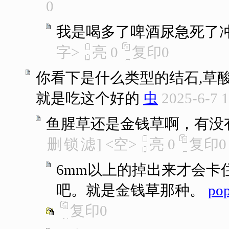
0
我是喝多了啤酒尿急死了
字>
亮
0
复印
0
你看下是什么类型的结石,草
就是吃这个好的
虫
2025-6-7 
鱼腥草还是金钱草啊，有没
删
锁
滤
]
<空>
亮
0
复印
0
6mm以上的掉出来才会卡
吧。就是金钱草那种。
po
复印
0