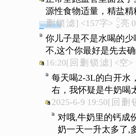
源性食物适量，精盐精
删
锁
滤
]
<157字>
亮
0
你儿子是不是水喝的少
不,这个你最好是先去确
16:20
[
回
删
锁
滤
]
<空>
每天喝2-3L的白开
右，我怀疑是牛奶喝
2025-6-9 19:50
[
回
删
对哦,牛奶里的钙成
奶一天一升太多了,