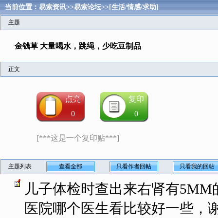
当前位置：
易索资讯
>>
易索论坛
>>
[生活/情感/求助]
主题
金钱草 大量喝水，跳绳，少吃豆制品
正文
点亮
复印
0
0
[***这是一个复印贴***]
主题列表
查看全部
只看作者回帖
只看我的回帖
儿子体检时查出来右肾有5MM
医院哪个医生看比较好一些，