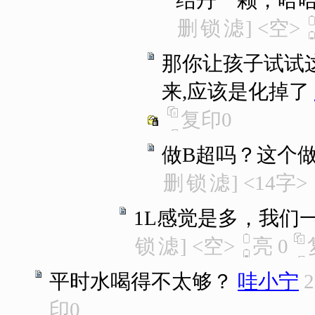
结丹一颗，哈
删
锁
滤
]
<空>
那你让孩子试试
来,应该是化掉了
复印
0
做B超吗？这个
删
锁
滤
]
<14字>
1L感觉是多，我们一般
锁
滤
]
<空>
亮
0
平时水喝得不太够？
哇小宁
2
印
0