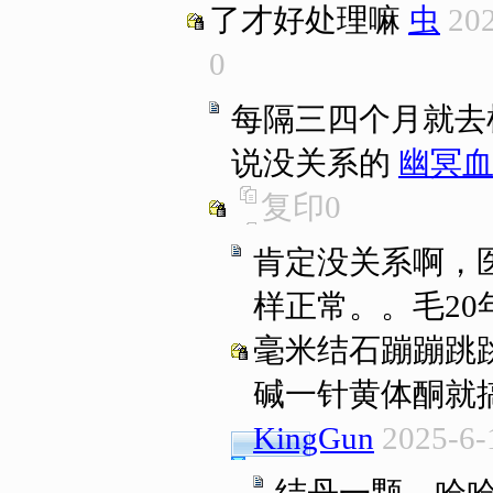
了才好处理嘛
虫
202
0
每隔三四个月就去
说没关系的
幽冥
复印
0
肯定没关系啊，
样正常。。毛2
毫米结石蹦蹦跳
碱一针黄体酮就
KingGun
2025-6-