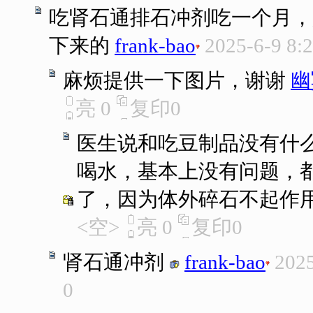
吃肾石通排石冲剂吃一个月，
下来的
frank-bao
2025-6-9 8:
麻烦提供一下图片，谢谢
幽
亮
0
复印
0
医生说和吃豆制品没有什
喝水，基本上没有问题，都
了，因为体外碎石不起作
<空>
亮
0
复印
0
肾石通冲剂
frank-bao
2025
0