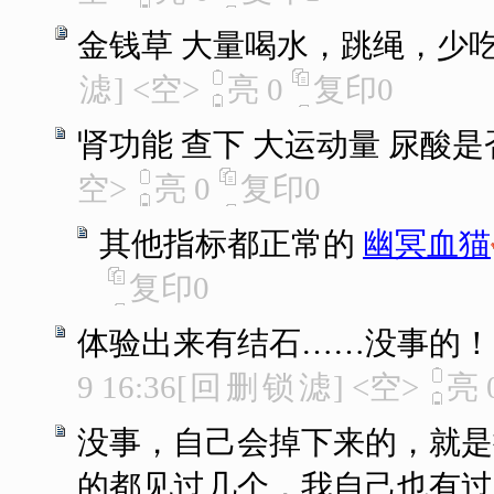
金钱草 大量喝水，跳绳，少
滤
]
<空>
亮
0
复印
0
肾功能 查下 大运动量 尿酸
空>
亮
0
复印
0
其他指标都正常的
幽冥血猫
复印
0
体验出来有结石……没事的！
9 16:36
[
回
删
锁
滤
]
<空>
亮
没事，自己会掉下来的，就是
的都见过几个，我自己也有过