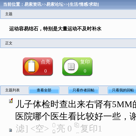
当前位置：
易索资讯
>>
易索论坛
>>
[生活/情感/求助]
主题
运动容易结石，特别是大量运动不及时补水
正文
点亮
复印
0
0
主题列表
查看全部
只看作者回帖
只看我的回帖
儿子体检时查出来右肾有5MM
医院哪个医生看比较好一些，
滤
]
<空>
亮
0
复印
1