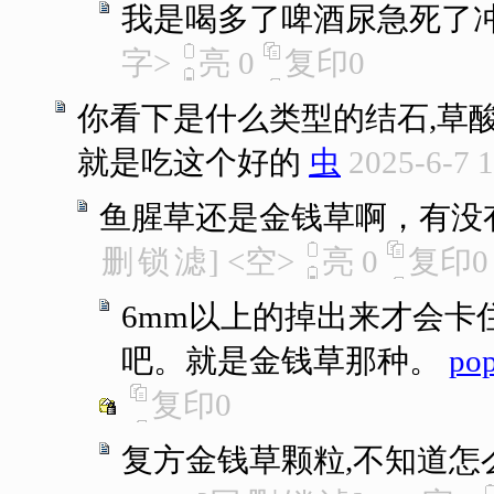
我是喝多了啤酒尿急死了
字>
亮
0
复印
0
你看下是什么类型的结石,草
就是吃这个好的
虫
2025-6-7 
鱼腥草还是金钱草啊，有没
删
锁
滤
]
<空>
亮
0
复印
0
6mm以上的掉出来才会卡
吧。就是金钱草那种。
po
复印
0
复方金钱草颗粒,不知道怎