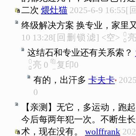
二次
煨灶猫
2025-6-9 16:55
[
终级解决方案 换专业，家里
10 13:28
[
回
删
锁
滤
]
<空>
这结石和专业还有关系索？
亮
0
复印
0
有的，出汗多
卡夫卡
2025
0
【亲测】无它，多运动，跑起
今后每两年犯一次。不断生长
术，现在没有。
wolffrank
202