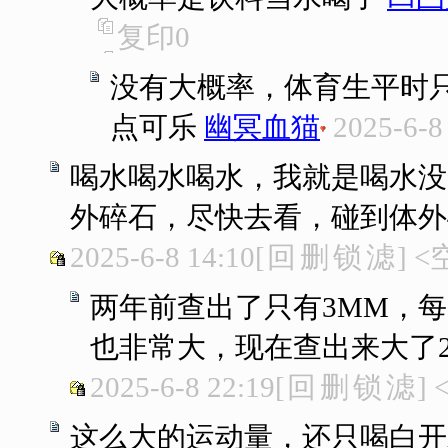
复印
0
没有大概率，体育生平时只
点可乐
幽冥血猫
2025-6-8
喝水喝水喝水，我就是喝水没
外碎石，尽快去看，碰到体外
2025-6-8 14:10
[
回
删
锁
滤
]
<
两年前查出了只有3MM，每
也非常大，现在查出来大了
2025-6-8 22:19
[
回
删
锁
滤
]
这么大的运动量，还只喝白开