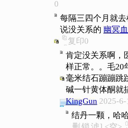
0
每隔三四个月就去
说没关系的
幽冥
复印
0
肯定没关系啊，
样正常。。毛2
毫米结石蹦蹦跳
碱一针黄体酮就
KingGun
2025-6-
结丹一颗，哈
删
锁
滤
]
<空>