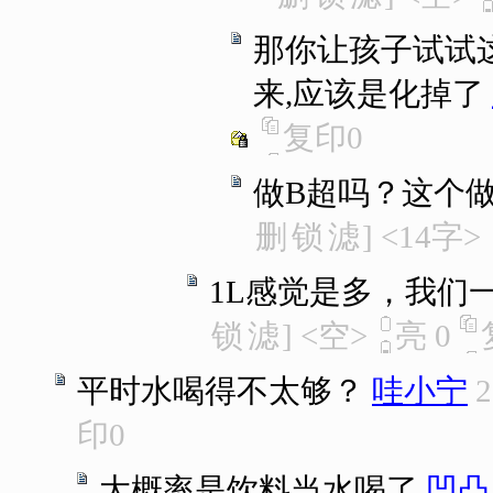
那你让孩子试试
来,应该是化掉了
复印
0
做B超吗？这个
删
锁
滤
]
<14字>
1L感觉是多，我们一般
锁
滤
]
<空>
亮
0
平时水喝得不太够？
哇小宁
2
印
0
大概率是饮料当水喝了
凹凸