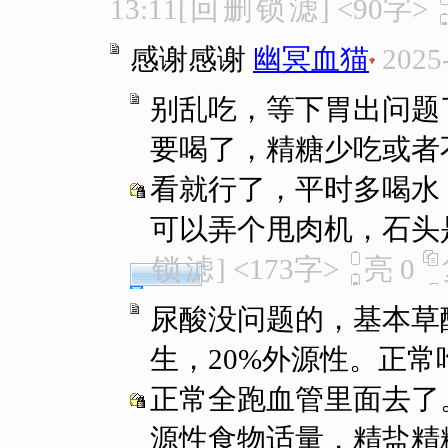
13:11
[
回
删
锁
滤
]
<90字>
感谢感谢
幽冥血猫
2025
别乱吃，等下胃出问题
要喝了，精糖少吃或者
看就行了，平时多喝水
可以弄个甩肉机，石头
锁
滤
]
<173字>
亮
0
尿酸没问题的，基本草
生，20%外源性。正
正常全跑血管里面去了
源性食物适量，精盐精