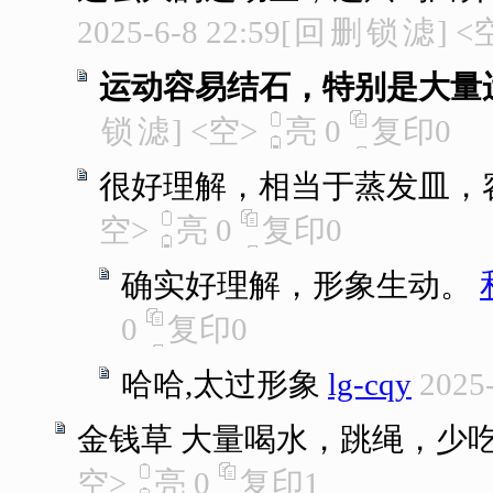
2025-6-8 22:59
[
回
删
锁
滤
]
<
运动容易结石，特别是大量
锁
滤
]
<空>
亮
0
复印
0
很好理解，相当于蒸发皿，
空>
亮
0
复印
0
确实好理解，形象生动。
0
复印
0
哈哈,太过形象
lg-cqy
2025-
金钱草 大量喝水，跳绳，少
空>
亮
0
复印
1