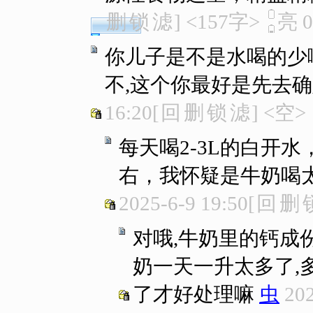
删
锁
滤
]
<157字>
亮
0
你儿子是不是水喝的少
不,这个你最好是先去确
16:20
[
回
删
锁
滤
]
<空>
每天喝2-3L的白开
右，我怀疑是牛奶喝
2025-6-9 19:50
[
回
删
对哦,牛奶里的钙成
奶一天一升太多了,
了才好处理嘛
虫
202