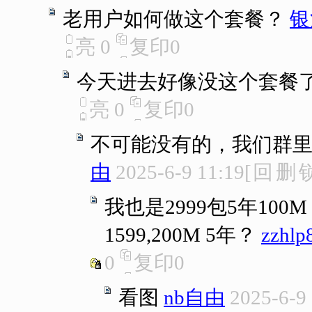
老用户如何做这个套餐？
银
亮
0
复印
0
今天进去好像没这个套餐
亮
0
复印
0
不可能没有的，我们群
由
2025-6-9 11:19
[
回
删
我也是2999包5年10
1599,200M 5年？
zzhlp
0
复印
0
看图
nb自由
2025-6-9