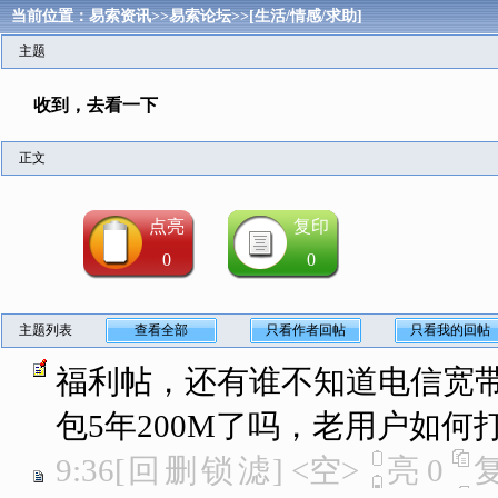
当前位置：
易索资讯
>>
易索论坛
>>
[生活/情感/求助]
主题
收到，去看一下
正文
点亮
复印
0
0
主题列表
查看全部
只看作者回帖
只看我的回帖
福利帖，还有谁不知道电信宽带已经
包5年200M了吗，老用户如何打
9:36
[
回
删
锁
滤
]
<空>
亮
0