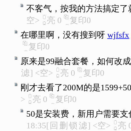
不客气，按我的方法搞定了
空>
亮
0
复印
0
在哪里啊，没有搜到呀
wjfsfx
复印
0
原来是99融合套餐，如何改
滤
]
<空>
亮
0
复印
0
刚才去看了200M的是1599+50=
>
亮
0
复印
0
50是安装费，新用户需要支
18:35
[
回
删
锁
滤
]
<空>
亮