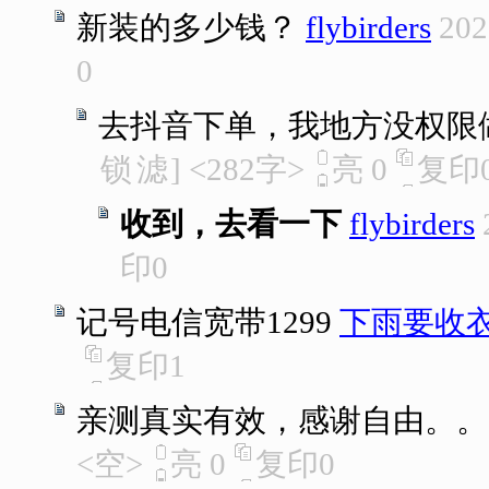
新装的多少钱？
flybirders
202
0
去抖音下单，我地方没权限
锁
滤
]
<282字>
亮
0
复印
收到，去看一下
flybirders
印
0
记号电信宽带1299
下雨要收
复印
1
亲测真实有效，感谢自由。。
<空>
亮
0
复印
0