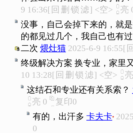
9 16:36
[
回
删
锁
滤
]
<空>
亮
没事，自己会掉下来的，就是
的都见过几个，我自己也有过
二次
煨灶猫
2025-6-9 16:55
[
终级解决方案 换专业，家里
10 13:28
[
回
删
锁
滤
]
<空>
这结石和专业还有关系索？
亮
0
复印
0
有的，出汗多
卡夫卡
2025
0