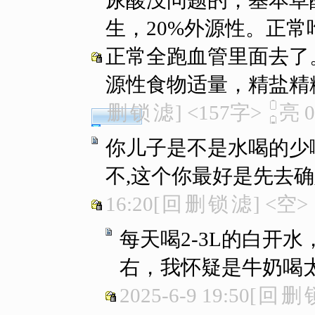
尿酸没问题的，基本草
生，20%外源性。正
正常全跑血管里面去了
源性食物适量，精盐精
删
锁
滤
]
<157字>
亮
0
你儿子是不是水喝的少
不,这个你最好是先去确
16:20
[
回
删
锁
滤
]
<空>
每天喝2-3L的白开
右，我怀疑是牛奶喝
2025-6-9 19:50
[
回
删