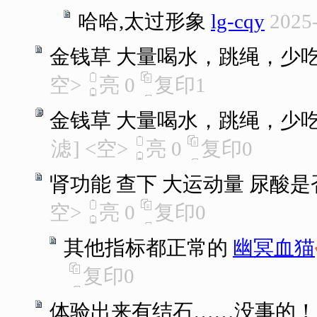
哈哈,太过形象
lg-cqy
2025-
金钱草 大量喝水，跳绳，少
空>
亮
0
复印
1
金钱草 大量喝水，跳绳，少
滤
]
<空>
亮
0
复印
0
肾功能 查下 大运动量 尿酸
空>
亮
0
复印
0
其他指标都正常的
幽冥血猫
复印
0
体验出来有结石……没事的！