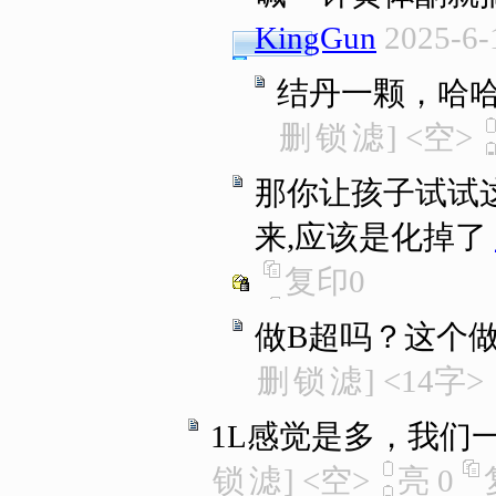
KingGun
2025-6-
结丹一颗，哈
删
锁
滤
]
<空>
那你让孩子试试
来,应该是化掉了
复印
0
做B超吗？这个
删
锁
滤
]
<14字>
1L感觉是多，我们一般
锁
滤
]
<空>
亮
0