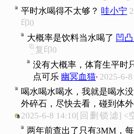
平时水喝得不太够？
哇小宁
2
印
0
大概率是饮料当水喝了
凹凸
复印
0
没有大概率，体育生平时只
点可乐
幽冥血猫
2025-6-8
喝水喝水喝水，我就是喝水没
外碎石，尽快去看，碰到体外
2025-6-8 14:10
[
回
删
锁
滤
]
<
两年前查出了只有3MM，每