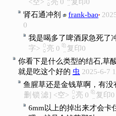
<空>
亮
0
复印
0
肾石通冲剂
frank-bao
2025
0
我是喝多了啤酒尿急死了
字>
亮
0
复印
0
你看下是什么类型的结石,草
就是吃这个好的
虫
2025-6-7 
鱼腥草还是金钱草啊，有没
删
锁
滤
]
<空>
亮
0
复印
0
6mm以上的掉出来才会卡