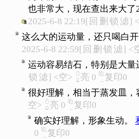
也非常大，现在查出来大了
2025-6-8 22:19
[
回
删
锁
滤
]
这么大的运动量，还只喝白开
2025-6-8 22:59
[
回
删
锁
滤
]
<
运动容易结石，特别是大量
锁
滤
]
<空>
亮
0
复印
0
很好理解，相当于蒸发皿，
空>
亮
0
复印
0
确实好理解，形象生动。
0
复印
0