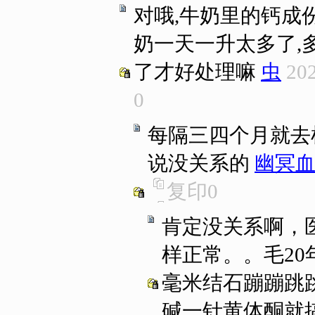
对哦,牛奶里的钙成
奶一天一升太多了,
了才好处理嘛
虫
202
0
每隔三四个月就去
说没关系的
幽冥
复印
0
肯定没关系啊，
样正常。。毛2
毫米结石蹦蹦跳
碱一针黄体酮就