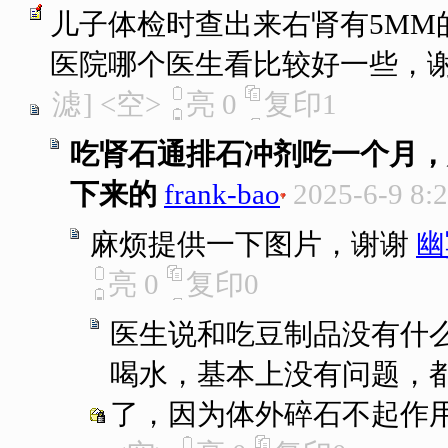
儿子体检时查出来右肾有5MM
医院哪个医生看比较好一些，
滤
]
<空>
亮
0
复印
1
吃肾石通排石冲剂吃一个月，
下来的
frank-bao
2025-6-9 8:
麻烦提供一下图片，谢谢
幽
亮
0
复印
0
医生说和吃豆制品没有什
喝水，基本上没有问题，都
了，因为体外碎石不起作