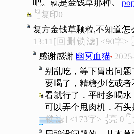
吧。就是金钱草那种。
po
复印
0
复方金钱草颗粒,不知道怎
13:11
[
回
删
锁
滤
]
<90字>
感谢感谢
幽冥血猫
2025
别乱吃，等下胃出问题
要喝了，精糖少吃或者
看就行了，平时多喝水
可以弄个甩肉机，石头
锁
滤
]
<173字>
亮
0