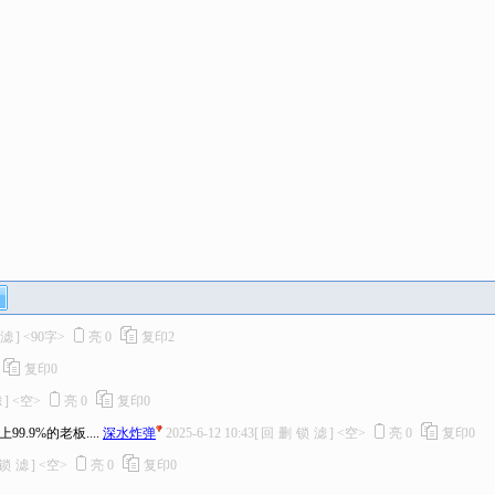
滤
]
<90字>
亮
0
复印
2
复印
0
滤
]
<空>
亮
0
复印
0
.9%的老板....
深水炸弹
2025-6-12 10:43
[
回
删
锁
滤
]
<空>
亮
0
复印
0
锁
滤
]
<空>
亮
0
复印
0