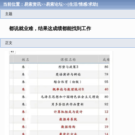
当前位置：
易索资讯
>>
易索论坛
>>
[生活/情感/求助]
主题
都说就业难，结果这成绩都能找到工作
正文