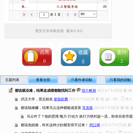
点亮
收藏
复印
0
0
2
主题列表
查看全部
只看作者回帖
只看我的回帖
都说就业难，结果这成绩都能找到工作
找个树洞
2025-6-7 8:29
[
回
删
锁
武汉大学，雷总校友
使劲折腾
2025-6-7 8:42
[
回
删
锁
滤
]
<空>
亮
0
都说钱难赚，结果马云这种都能成首富
耳东陈
2025-6-7 8:50
[
回
删
锁
马云咋了？他的思维 魄力 行动力 执行力绝对超一流，秒杀目前市面上99
都说泡妞难，科长这种少妇都安排不过来！
闭口禅
2025-6-7 9:27
[
回
删