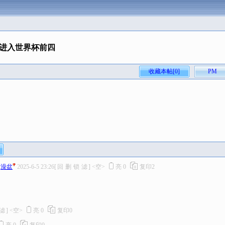
进入世界杯前四
收藏本帖[0]
PM
澡盆
2025-6-5 23:26
[
回
删
锁
滤
]
<空>
亮
0
复印
2
滤
]
<空>
亮
0
复印
0