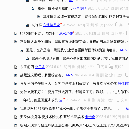
有希望的，看u20以下。
蓝.
2025-6-6 10:07
[
回
删
锁
滤
]
<空>
商业价值还没开始而已
花里胡哨
2025-6-6 18:57
[
回
删
锁
滤
其实国足成绩一直很稳定，都是舆论氛围烘托后球迷失去判
别这样
东北姥爷家
2025-6-6 16:51
[
回
删
锁
滤
]
<空>
亮
0
印尼都打不过，洗洗睡吧
深水炸弹
2025-6-6 8:13
[
回
删
锁
滤
]
<空>
不是国人本身的问题，是教育系统出现问题，同样的日本足球就很强，
国足，也许是唯一需要从职业联赛重回举国体制的运动项目。
Mr.V
如果不是现场直播，如果不是拉出来跟国外的比较，我相信国足
东亚前四
小舟舟
2025-6-6 8:16
[
回
删
锁
滤
]
<空>
亮
0
复印
0
赶紧洗洗睡吧，梦里啥都有。
Mr.V
2025-6-6 8:04
[
回
删
锁
滤
]
<空>
再多学的也作用不大，到初中基本上都放弃了，教育指挥棒使然
身体最
为什么玩不好？主要是工资太高了。都是公子哥在踢球。。。进去你不送
10年吧，能重回亚洲前列
蓝.
2025-6-6 9:14
[
回
删
锁
滤
]
<空>
亮
0
我看到对印尼 海报都要写背水一战，心想这个要糟了，结果。。。。
秋
要身体没身体 要技术没技术 要战术没战术
卡卡金
2025-6-6 8:29
[
回
删
听别人说我母校足球队上层会塞点关系户小孩进队玩正规球员只能坐冷