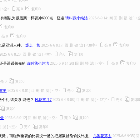
亮
0
复印
0
]
<空>
亮
0
复印
0
断以为跟股票一样要冲6000点，怪谁
请叫我小纯洁
2025-6-9 14:18
[
回
删
锁
滤
]
<
复印
0
亮
0
复印
0
也是亚洲人种。
爆走一族
2025-6-6 8:17
[
回
删
锁
滤
]
<38字>
亮
0
复印
0
2025-6-6 8:23
[
回
删
锁
滤
]
<空>
亮
0
复印
0
还是遥遥领先的
请叫我小纯洁
2025-6-9 14:20
[
回
删
锁
滤
]
<空>
亮
0
复印
0
亮
0
复印
0
重要
2025-6-6 9:01
[
回
删
锁
滤
]
<空>
亮
0
复印
0
个礼 请关系 能进？
风花雪月7
2025-6-6 9:08
[
回
删
锁
滤
]
<42字>
亮
0
复印
0
复印
0
分
2025-6-6 9:12
[
回
删
锁
滤
]
<空>
亮
0
复印
0
锁
滤
]
<空>
亮
0
复印
0
板凳，而碰到重要的比赛没十足的把握赢就偷偷找外援。
几番花落去
2025-6-6 9:35
[
回