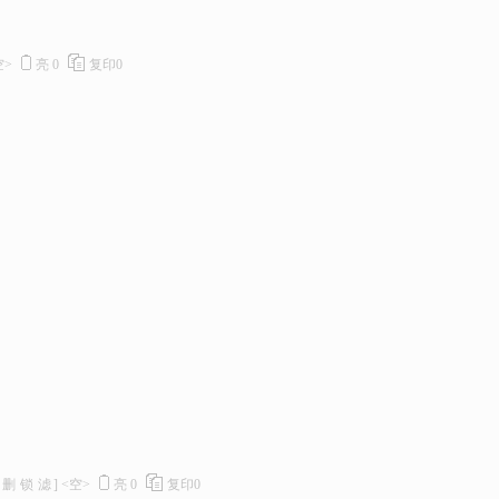
空>
亮
0
复印
0
删
锁
滤
]
<空>
亮
0
复印
0