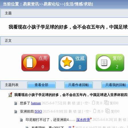
当前位置：
易索资讯
>>
易索论坛
>>
[生活/情感/求助]
主题
我看现在小孩子学足球的好多，会不会在五年内，中国足球
正文
点亮
收藏
复印
0
0
2
主题列表
查看全部
只看作者回帖
只看我的回帖
我看现在小孩子学足球的好多，会不会在五年内，中国足球进入世界杯前四
想多了
batman
2025-6-6 7:52
[
回
删
锁
滤
]
<空>
亮
0
复印
0
亚洲前四
lSSO
2025-6-6 8:08
[
回
删
锁
滤
]
<空>
亮
0
复印
0
印尼都打不过了，还亚洲前4........
深水炸弹
2025-6-6 8:20
[
回
删
锁