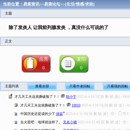
当前位置：
易索资讯
>>
易索论坛
>>
[生活/情感/求助]
主题
除了发炎人 让我前列腺发炎 ，真没什么可说的了
正文
点亮
复印
0
0
主题列表
查看全部
只看作者回帖
只看我的回帖
才几天工夫这就撕破脸了？！
哇小宁
2025-6-4 10:53
[
回
删
锁
滤
]
<343
才几天工夫这就撕破脸了？！
10010
2025-6-4 10:55
[
回
删
锁
滤
]
<3
中国历史还是读的少了
澡盆
2025-6-4 11:16
[
回
删
锁
滤
]
<空>
亮
0
去火星吧，地球就这样了。
无名小猪
2025-6-4 12:40
[
回
删
锁
滤
]
<空>