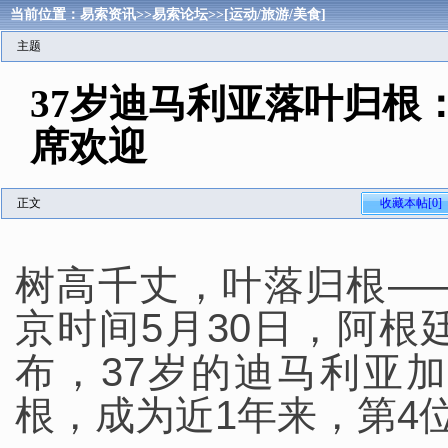
当前位置：
易索资讯
>>
易索论坛
>>
[运动/旅游/美食]
主题
37岁迪马利亚落叶归根：
席欢迎
正文
收藏本帖[0]
树高千丈，叶落归根—
京时间5月30日，阿
布，37岁的
迪马利亚
加
根，成为近1年来，第4