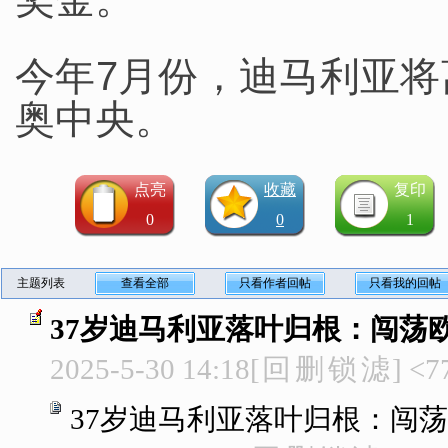
今年7月份，迪马利亚
奥中央。
点亮
收藏
复印
0
0
1
主题列表
查看全部
只看作者回帖
只看我的回帖
37岁迪马利亚落叶归根：闯荡欧
2025-5-30 14:18
[
回
删
锁
滤
]
<7
37岁迪马利亚落叶归根：闯荡