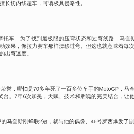
擅长切内线超车，可谓极具侵略性。
摩托车。为了找到最极限的压弯状态和过弯线路，马奎
动效果，像拉力赛车那样漂移过弯。但这也就意味着每
的出弯速度。
誉，哪怕是70多年死了一百多位车手的MotoGP，马
领奖台。7年6次加冕，天赋、技术和胆魄的完美结合，让
3岁的马奎斯刚蝉联2冠，就与他的偶像、46号罗西爆发了