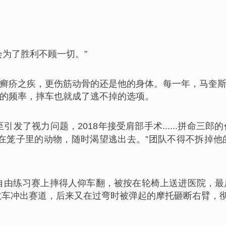
为了胜利不顾一切。”
癣疥之疾，更伤筋动骨的还是他的身体。每一年，马奎
的频率，摔车也就成了逃不掉的选项。
引发了视力问题，2018年接受肩部手术......拼命
关在笼子里的动物，随时渴望逃出去。”团队不得不拆掉
在自由练习赛上摔得人仰车翻，被按在轮椅上送进医院，
限救车冲出赛道，后来又在过弯时被弹起的摩托砸断右臂，