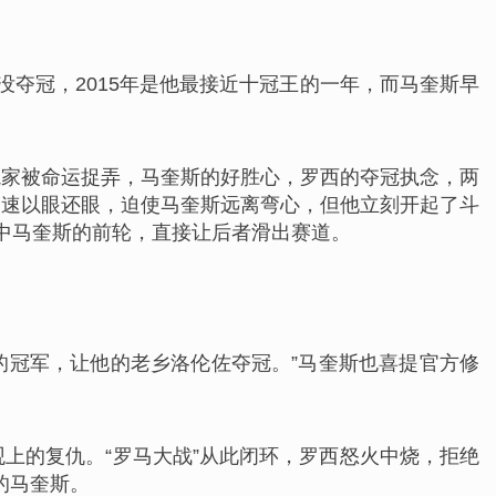
夺冠，2015年是他最接近十冠王的一年，而马奎斯早
冤家被命运捉弄，马奎斯的好胜心，罗西的夺冠执念，两
迅速以眼还眼，迫使马奎斯远离弯心，但他立刻开起了斗
中马奎斯的前轮，直接让后者滑出赛道。
的冠军，让他的老乡洛伦佐夺冠。”马奎斯也喜提官方修
上的复仇。“罗马大战”从此闭环，罗西怒火中烧，拒绝
的马奎斯。