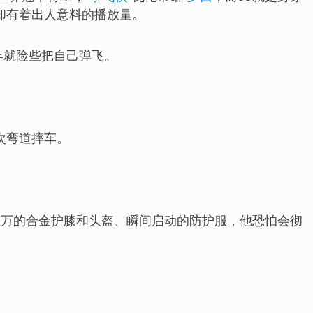
却有着出人意料的播放量。
年就险些把自己弹飞。
次弯道摔车。
上万的合金护膝和头盔、瞬间启动的防护服，他恐怕会彻