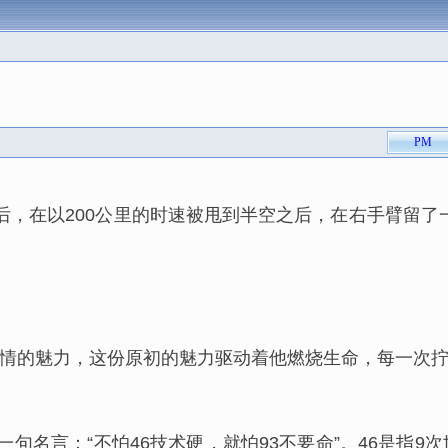
PM
，在以200公里的时速被甩到半空之后，在右手臂留了
情的魅力，这份原初的魅力驱动着他燃烧生命，每一次
着一句名言：
“不怕46技术硬，就怕93不要命”
。46是指9