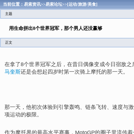
当前位置：
易索资讯
>>
易索论坛
>>
[运动/旅游/美食]
主题
用生命拼出8个世界冠军，那个男人还没赢够
正文
在拿了8个世界冠军之后，在昔日偶像变成今日宿敌之后
马奎斯
还是会想起四岁时第一次骑上摩托的那一天。
那一天，他初次体验到引擎轰鸣、链条飞转、速度与激
项运动的极限。
作为摩托界的最高水平赛事，MotoGP的圈子里流传