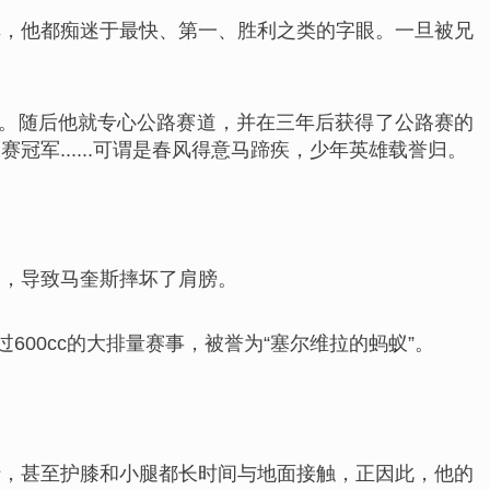
车，他都痴迷于最快、第一、胜利之类的字眼。一旦被兄
军。随后他就专心公路赛道，并在三年后获得了公路赛的
冠军......可谓是春风得意马蹄疾，少年英雄载誉归。
落，导致马奎斯摔坏了肩膀。
00cc的大排量赛事，被誉为“塞尔维拉的蚂蚁”。
行，甚至护膝和小腿都长时间与地面接触
，正因此，他的