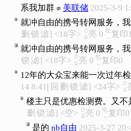
系我加群
美联储
2025-3-9 1
就冲自由的携号转网服务，我
删
锁
滤
]
<18字>
亮
0
复印
就冲自由的携号转网服务，我
锁
滤
]
<18字>
亮
0
复印
0
12年的大众宝来能一次过年
14 8:41
[
回
删
锁
滤
]
<24字>
楼主只是优惠检测费。又不
删
锁
滤
]
<空>
亮
0
复印
0
是的
nb自由
2025-3-27 20: