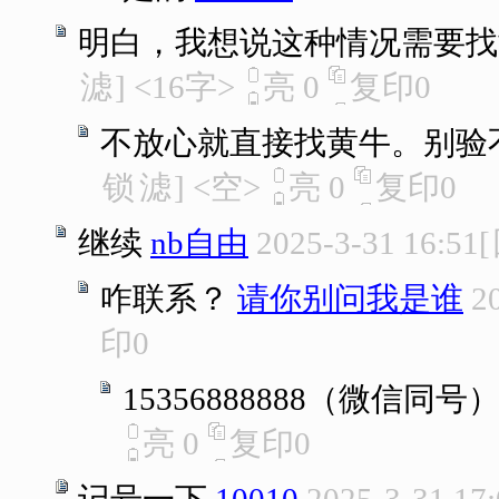
明白，我想说这种情况需要找
滤
]
<16字>
亮
0
复印
0
不放心就直接找黄牛。别验
锁
滤
]
<空>
亮
0
复印
0
继续
nb自由
2025-3-31 16:51
[
咋联系？
请你别问我是谁
2
印
0
15356888888（微信同号
亮
0
复印
0