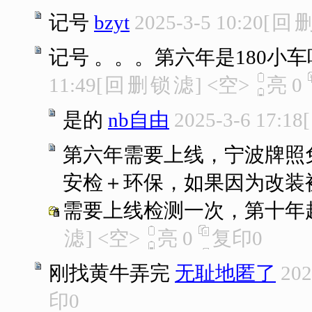
记号
bzyt
2025-3-5 10:20
[
回
记号 。。。第六年是180小车
11:49
[
回
删
锁
滤
]
<空>
亮
0
是的
nb自由
2025-3-6 17:18
[
第六年需要上线，宁波牌照
安检＋环保，如果因为改装
需要上线检测一次，第十年
滤
]
<空>
亮
0
复印
0
刚找黄牛弄完
无耻地匿了
202
印
0