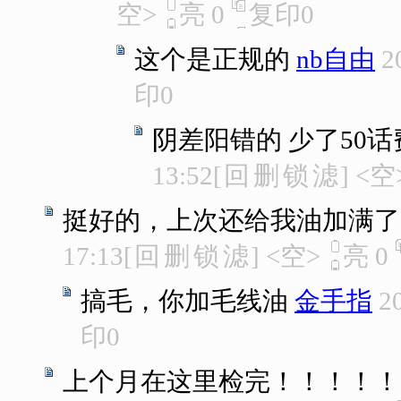
空>
亮
0
复印
0
这个是正规的
nb自由
2
印
0
阴差阳错的 少了50
13:52
[
回
删
锁
滤
]
<空
挺好的，上次还给我油加满了
17:13
[
回
删
锁
滤
]
<空>
亮
0
搞毛，你加毛线油
金手指
2
印
0
上个月在这里检完！！！！！