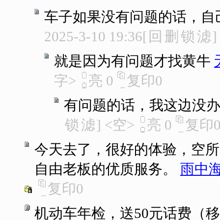
车子如果没有问题的话，自
2025-3-10 19:36
[
回
删
锁
滤
]
就是因为有问题才找黄牛
字>
亮
0
复印
0
有问题的话，我这边没
锁
滤
]
<空>
亮
0
复印
今天去了，很好的体验，空所
自由老板的优质服务。
雨中
复印
0
机动车年检，送50元话费（