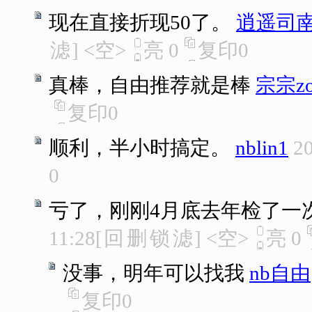
现在直接折现50了。
逍遥司
滤
]
<空>
亮
0
复印
0
真棒，自由推荐就是棒
宗宗zo
复印
0
顺利，半小时搞定。
nblin1
20
0
亏了，刚刚4月底去年检了一
11:28
[
回
删
锁
滤
]
<空>
亮
0
没事，明年可以找我
nb自由
复印
0