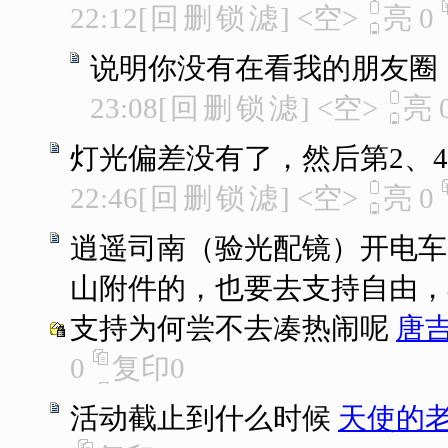
22:12
[
回
删
锁
滤
]
<空>
亮
0
说明你没有在看我的朋友圈
23:08
[
回
删
锁
滤
]
<空>
亮
灯光偏差没有了，然后第2、4年
22:46
[
回
删
锁
滤
]
<空>
亮
0
逍遥司南（验光配镜）开电车
山附件的，也要去支持自由，不
支持为何尝不去凑热闹呢
唐
0
复印
0
活动截止到什么时候
天使的