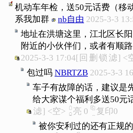
机动车年检，送50元话费（移
系我加群
nb自由
2025-3-3 13
地址在洪塘这里，江北区长阳
附近的小伙伴们，或者有顺路
2025-3-3 17:04
[
回
删
锁
滤
]
<
包过吗
NBRTZB
2025-3-3 1
车子有故障的话，建议是
给大家谋个福利多送50元
滤
]
<空>
亮
0
复印
0
被你安利过的还有正规