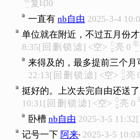
复印
0
一直有
nb自由
2025-3-4 10:
单位就在附近，不过五月份才
8:35
[
回
删
锁
滤
]
<空>
亮
0
来得及的，最多提前三个月
22:13
[
回
删
锁
滤
]
<空>
亮
挺好的。上次去完自由还送了
10:31
[
回
删
锁
滤
]
<空>
亮
0
卧槽
nb自由
2025-3-5 11:32
[
记号一下
阿来
2025-3-5 10:0