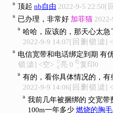
顶起
nb自由
2022-9-5 22:50
[
已办理，非常好
加菲猫
2022-
哈哈，应该的，那天心太急
2022-9-9 14:07
[
回
删
锁
滤
]
电信宽带和电话绑定到期 有
锁
滤
]
<空>
亮
0
复印
0
有的，看你具体情况的，有
2022-9-9 14:06
[
回
删
锁
滤
]
我前几年被捆绑的 交宽带
100m一年多少
燃烧的胸毛