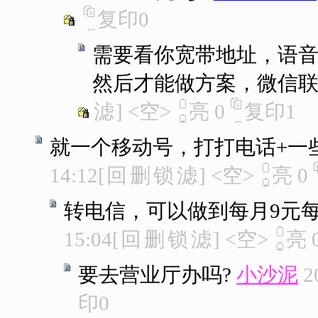
复印
0
需要看你宽带地址，语
然后才能做方案，微信
滤
]
<空>
亮
0
复印
1
就一个移动号，打打电话+一
14:12
[
回
删
锁
滤
]
<空>
亮
0
转电信，可以做到每月9元每月
15:04
[
回
删
锁
滤
]
<空>
亮
要去营业厅办吗?
小沙泥
2
印
0