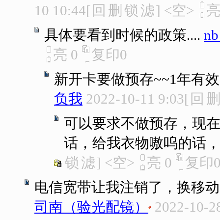
10 10:44
[
回
删
锁
滤
]
<空>
具体要看到时候的政策....
n
亮
0
复印
0
新开卡要做预存~~1年有效
负我
2022-10-11 9:03
[
回
可以要求不做预存，现
话，给我衣物嗷呜的话
锁
滤
]
<空>
亮
0
复印
电信宽带让我注销了，换移动
司南（验光配镜）
2022-10-2