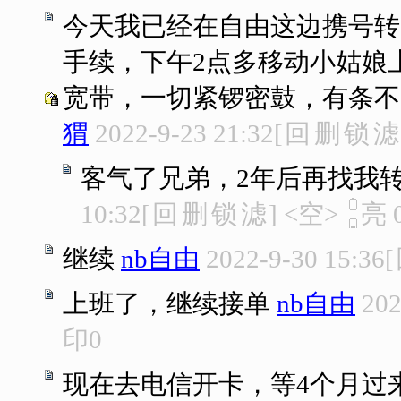
今天我已经在自由这边携号转
手续，下午2点多移动小姑娘
宽带，一切紧锣密鼓，有条不
猬
2022-9-23 21:32
[
回
删
锁
滤
客气了兄弟，2年后再找我转
10:32
[
回
删
锁
滤
]
<空>
亮
继续
nb自由
2022-9-30 15:36
[
上班了，继续接单
nb自由
202
印
0
现在去电信开卡，等4个月过