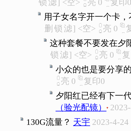
锁
滤
]
<空>
亮
0
复印
用子女名字开一个卡，不
删
锁
滤
]
<空>
亮
0
这种套餐不要发在夕
锁
滤
]
<空>
亮
0
复
小众的也是要分享
亮
0
复印
0
夕阳红已经有下一代
（验光配镜）
2023-
130G流量？
天宇
2023-4-24