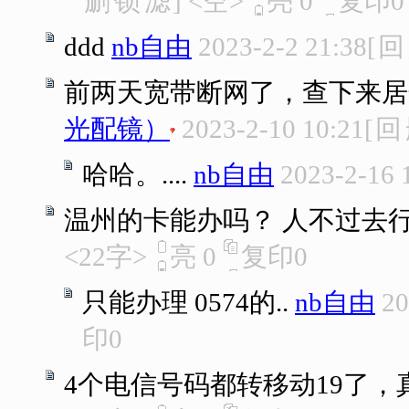
删
锁
滤
]
<空>
亮
0
复印
0
ddd
nb自由
2023-2-2 21:38
[
回
前两天宽带断网了，查下来居然
光配镜）
2023-2-10 10:21
[
回
哈哈。....
nb自由
2023-2-16 
温州的卡能办吗？ 人不过去
<22字>
亮
0
复印
0
只能办理 0574的..
nb自由
20
印
0
4个电信号码都转移动19了，