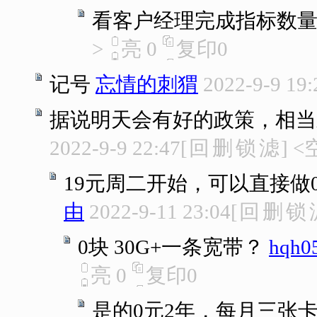
看客户经理完成指标数
>
亮
0
复印
0
记号
忘情的刺猬
2022-9-9 19:
据说明天会有好的政策，相当
2022-9-9 22:47
[
回
删
锁
滤
]
<
19元周二开始，可以直接做
由
2022-9-11 23:04
[
回
删
锁
0块 30G+一条宽带？
hqh0
亮
0
复印
0
是的0元2年，每月三张卡共