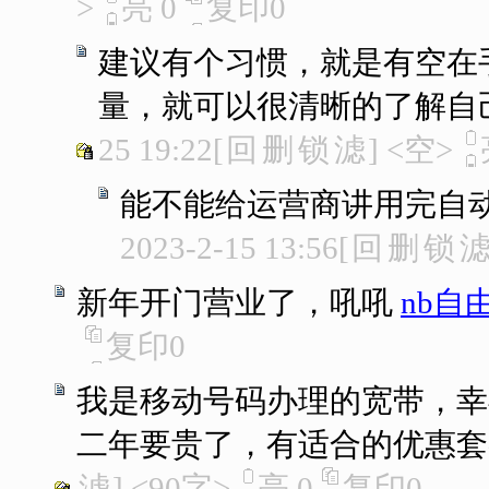
>
亮
0
复印
0
建议有个习惯，就是有空在
量，就可以很清晰的了解自
25 19:22
[
回
删
锁
滤
]
<空>
能不能给运营商讲用完自
2023-2-15 13:56
[
回
删
锁
新年开门营业了，吼吼
nb自
复印
0
我是移动号码办理的宽带，幸
二年要贵了，有适合的优惠套
滤
]
<90字>
亮
0
复印
0