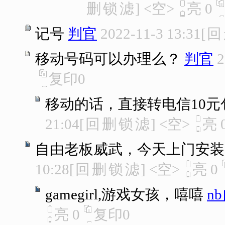
删
锁
滤
]
<空>
亮
0
记号
判官
2022-11-3 13:31
[
回
移动号码可以办理么？
判官
2
复印
0
移动的话，直接转电信10元包月
21:04
[
回
删
锁
滤
]
<空>
亮
自由老板威武，今天上门安装
10:28
[
回
删
锁
滤
]
<空>
亮
0
gamegirl,游戏女孩，嘻嘻
n
亮
0
复印
0