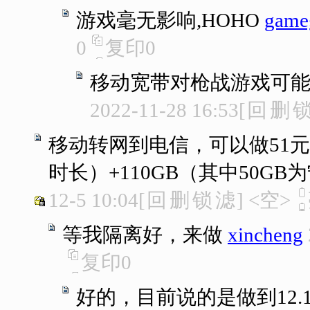
游戏毫无影响,HOHO
gameg
0
复印
0
移动宽带对枪战游戏可
2022-11-28 16:53
[
回
删
移动转网到电信，可以做51元
时长）+110GB（其中50GB
12-5 10:04
[
回
删
锁
滤
]
<空>
等我隔离好，来做
xincheng
复印
0
好的，目前说的是做到12.