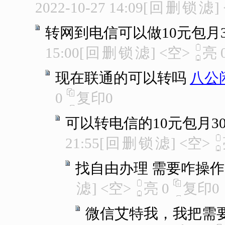
2022-10-27 14:09
[
回
删
锁
滤
]
转网到电信可以做10元包月300分
15:00
[
回
删
锁
滤
]
<空>
亮
现在联通的可以转吗
八公
0
复印
0
可以转电信的10元包月30
21:55
[
回
删
锁
滤
]
<空>
找自由办理 需要咋操
滤
]
<空>
亮
0
复印
0
微信艾特我，我把需