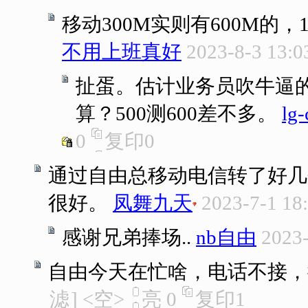
移动300M实则有600M的
不用上班真好
2023-8-3 13:0
扯蛋。估计业务员吹牛逼
算？500测600差不多。
lg-
0
复印
0
通过自由总移动电信转了好几
很好。
凤舞九天
2023-7-1 18
感谢兄弟捧场..
nb自由
2023-
自由今天在忙啥，电话不接，
滤
]
<空>
亮
0
复印
1