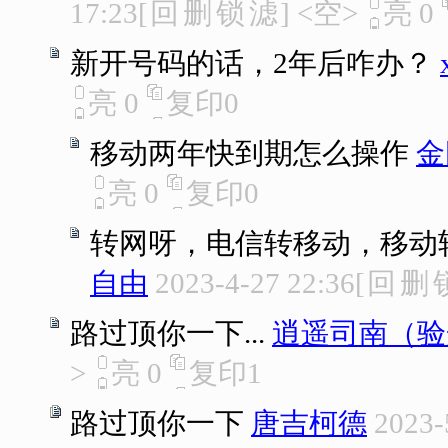
17:23
[
回
删
锁
滤
]
<空>
亮
0
新开号码的话，2年后咋办？
亮
0
复印
0
移动两年快到期怎么操作
金
亮
0
复印
0
转网呀，电信转移动，移动
自由
2023-4-27 22:36
[
回
删
路过顶你一下...
逍遥司南（验
>
亮
0
复印
1
路过顶你一下
唐吉柯德
2023-