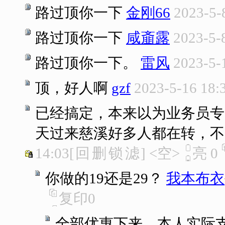
路过顶你一下
金刚66
2023-5-
路过顶你一下
咸齑露
2023-5-
路过顶你一下。
雷风
2023-5-
顶，好人啊
gzf
2023-5-16 18:
已经搞定，本来以为业务员专
天过来慈溪好多人都在转，不
14:03
[
回
删
锁
滤
]
<空>
亮
0
你做的19还是29？
我本布衣
复印
0
全部优惠下来，本人实际支