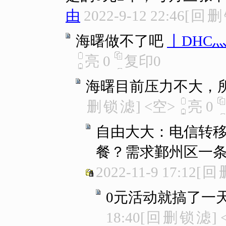
由
2022-9-12 22:46
[
回
删
海曙做不了吧
丨DHC
亮
0
复印
0
海曙目前压力不大，
删
锁
滤
]
<空>
亮
0
自由大大：电信转移
餐？需求鄞州区一
2022-11-9 17:12
[
回
0元活动就搞了一
18:40
[
回
删
锁
滤
]