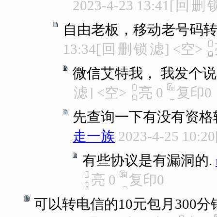
2023-4-23 13:41
[
回
删
自由老板，移动老号码转
13:34
[
回
删
锁
滤
]
<空>
微信艾特我， 我发个说
滤
]
<空>
亮
0
复印
0
先查询一下有没有资格
走一族
2023-4-25 10:20
有些协议是有漏洞的.
亮
0
复印
0
可以转电信的10元包月300分钟