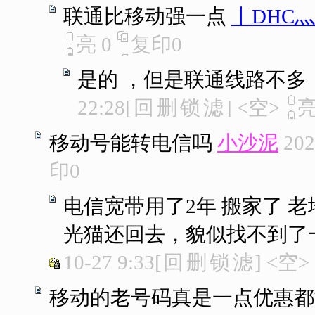
联通比移动强一点
丨DHC
亮
0
复印
0
是的 ，但是联通线路不多
22:28
[
回
删
锁
滤
]
<空>
移动号能转电信吗
小沙泥
202
印
0
电信宽带用了2年 搬家了 
光猫还回去，貌似找不到了
10-27 9:33
[
回
删
锁
滤
]
<空>
移动的老号码真是一点优惠都