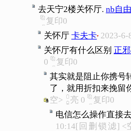
去天宁2楼关怀厅.
nb自
复印
0
关怀厅
卡夫卡
2023-6-
关怀厅有什么区别
正邪
0
复印
0
其实就是阻止你携号
了，就用折扣来挽留你..
空>
亮
0
复印
0
电信怎么操作直接
10:14
[
回
删
锁
滤
]
<