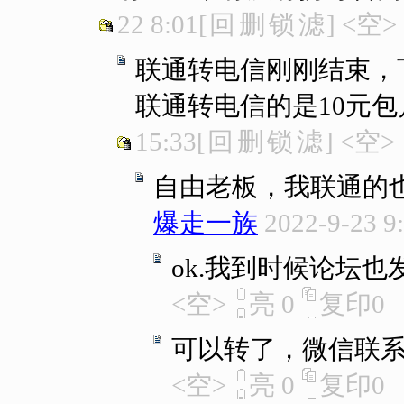
22 8:01
[
回
删
锁
滤
]
<空>
联通转电信刚刚结束，
联通转电信的是10元包月
15:33
[
回
删
锁
滤
]
<空>
自由老板，我联通的
爆走一族
2022-9-23 9
ok.我到时候论坛也
<空>
亮
0
复印
0
可以转了，微信联
<空>
亮
0
复印
0