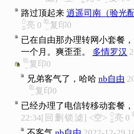
路过顶起来
逍遥司南（验光
亮
0
复印
0
已在自由那办理转网小套餐，远
一个月。爽歪歪。
多情罗汉
2
复印
0
兄弟客气了，哈哈
nb自由
2
复印
0
已经办理了电信转移动套餐，
22:34
[
回
删
锁
滤
]
<空>
亮
0
不客气
nb自由
2022-12-29 1