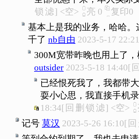
锁
滤
]
<空>
亮
0
复印
0
基本上是我的业务，哈哈。
千了
nb自由
2023-5-17 22:2
300M宽带昨晚也用上了
outsider
2023-5-18 14:40
[
已经恨死我了，我都带
耍小心思，我直接手机录
18:34
[
回
删
锁
滤
]
<空>
记号
莫汉
2023-5-26 16:10
[
回
等到合约到期了，我也去申请.....