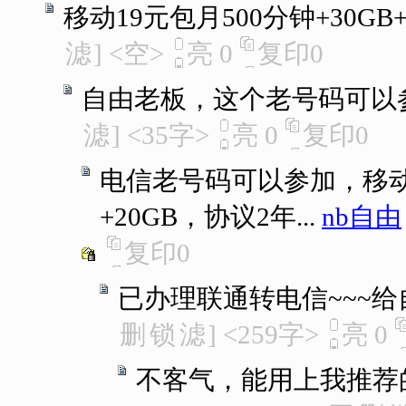
移动19元包月500分钟+30GB
滤
]
<空>
亮
0
复印
0
自由老板，这个老号码可以
滤
]
<35字>
亮
0
复印
0
电信老号码可以参加，移动
+20GB，协议2年...
nb自由
复印
0
已办理联通转电信~~~
删
锁
滤
]
<259字>
亮
0
不客气，能用上我推荐