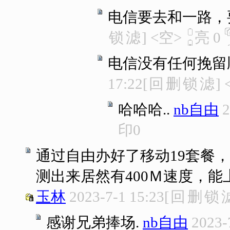
电信要去和一路，
锁
滤
]
<空>
亮
0
电信没有任何挽留
17:22
[
回
删
锁
滤
]
哈哈哈..
nb自由
2
印
0
通过自由办好了移动19套餐，
测出来居然有400Ｍ速度，能
玉林
2023-7-1 15:23
[
回
删
锁
感谢兄弟捧场.
nb自由
2023-