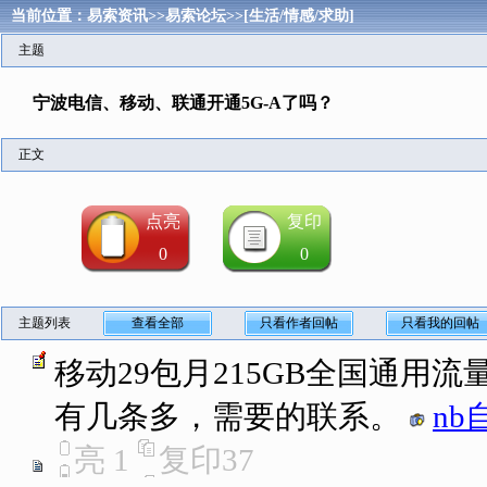
当前位置：
易索资讯
>>
易索论坛
>>
[生活/情感/求助]
主题
宁波电信、移动、联通开通5G-A了吗？
正文
点亮
复印
0
0
主题列表
查看全部
只看作者回帖
只看我的回帖
移动29包月215GB全国通用流量
有几条多，需要的联系。
nb
亮
1
复印
37