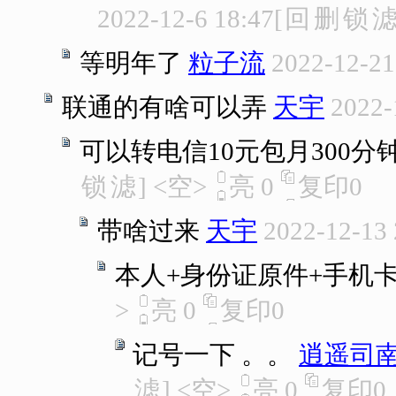
2022-12-6 18:47
[
回
删
锁
等明年了
粒子流
2022-12-21
联通的有啥可以弄
天宇
2022-
可以转电信10元包月300分钟
锁
滤
]
<空>
亮
0
复印
0
带啥过来
天宇
2022-12-13 
本人+身份证原件+手机
>
亮
0
复印
0
记号一下 。。
逍遥司
滤
]
<空>
亮
0
复印
0