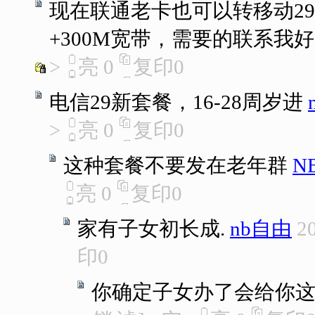
现在联通老卡也可以转移动29
+300M宽带，需要的联系我
>
亮
0
复印
0
电信29新套餐，16-28周岁进
>
亮
0
复印
0
这种套餐不要发在老年群
N
亮
0
复印
0
家有子女初长成.
nb自由
2
印
0
你确定子女办了会给你