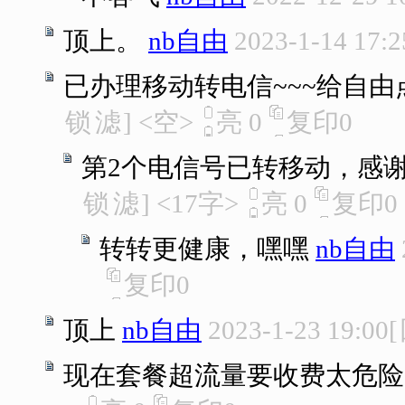
顶上。
nb自由
2023-1-14 17:2
已办理移动转电信~~~给自由
锁
滤
]
<空>
亮
0
复印
0
第2个电信号已转移动，感
锁
滤
]
<17字>
亮
0
复印
0
转转更健康，嘿嘿
nb自由
复印
0
顶上
nb自由
2023-1-23 19:00
[
现在套餐超流量要收费太危险