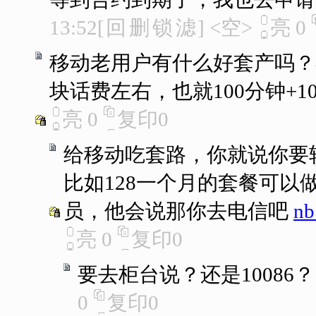
13:52
[
回
删
锁
滤
]
<空>
亮
0
移动老用户有什么好套产吗？
块话费左右，也就100分钟+1
亮
0
复印
0
给移动吃套路，你就说你要
比如128一个月的套餐可以
员，他会说那你去电信吧
n
亮
0
复印
0
要去柜台说？还是10086？
0
复印
0