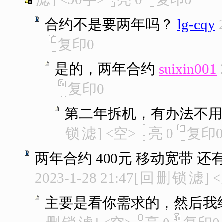
合约不是要两年吗？
lg-cqy
复印
0
是的，两年合约
suixin001
复印
0
第二年拆机，有办法不
锁
滤
]
<空>
亮
0
复印
两年合约 400元 移动宽带 
2023-1-28 21:47
[
回
删
锁
滤
]
<
主要是看你需求的，然后我