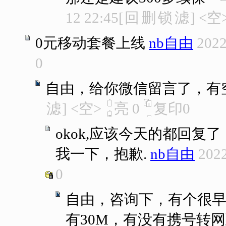
12 22:45
[
回
删
锁
滤
]
<空
0元移动套餐上线
nb自由
2022
0
自由，给你微信留言了，有
滤
]
<空>
亮
0
复印
0
okok,应该今天的都回
我一下，抱歉.
nb自由
2022
0
自由，咨询下，有个很早办
有30M，有没有携号转