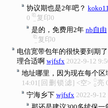
协议期也是2年吧？
koko1
0
复印
0
是的，免费用2年
nb自由
复印
0
电信宽带包年的很快要到期了
理合适啊
wjfsfx
2022-9-12 9:5
地址哪里，因为现在每个区
14:01
[
回
删
锁
滤
]
<空>
亮
宁海乡下
wjfsfx
2022-9-12
那还是建议300多续保一