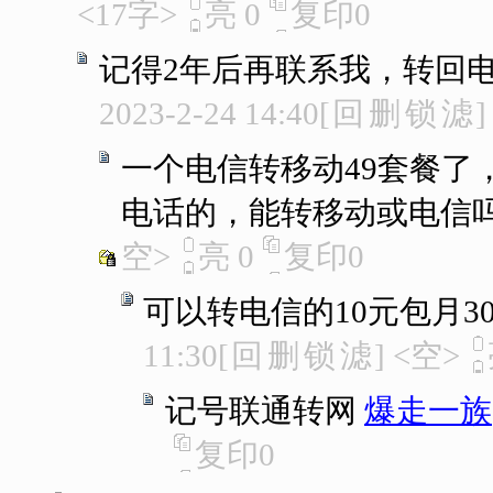
<17字>
亮
0
复印
0
记得2年后再联系我，转回电
2023-2-24 14:40
[
回
删
锁
滤
]
一个电信转移动49套餐了
电话的，能转移动或电信
空>
亮
0
复印
0
可以转电信的10元包月30
11:30
[
回
删
锁
滤
]
<空>
记号联通转网
爆走一族
复印
0