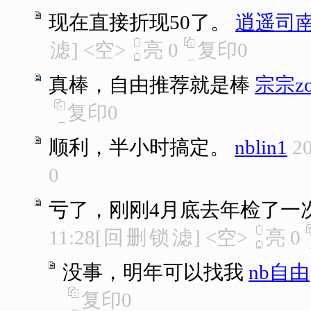
现在直接折现50了。
逍遥司
滤
]
<空>
亮
0
复印
0
真棒，自由推荐就是棒
宗宗zo
复印
0
顺利，半小时搞定。
nblin1
20
0
亏了，刚刚4月底去年检了一
11:28
[
回
删
锁
滤
]
<空>
亮
0
没事，明年可以找我
nb自由
复印
0