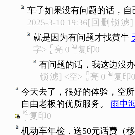
车子如果没有问题的话，自
2025-3-10 19:36
[
回
删
锁
滤
]
就是因为有问题才找黄牛
字>
亮
0
复印
0
有问题的话，我这边没
锁
滤
]
<空>
亮
0
复印
今天去了，很好的体验，空所
自由老板的优质服务。
雨中
复印
0
机动车年检，送50元话费（