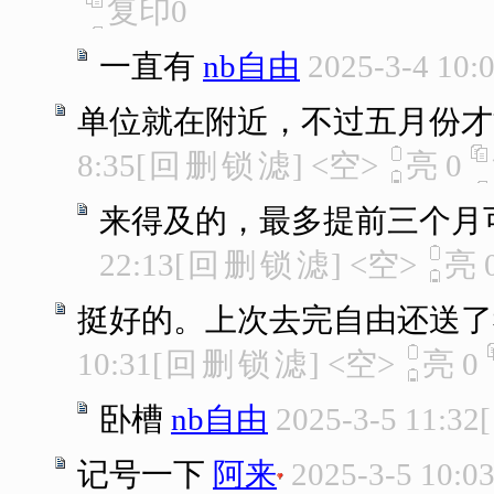
复印
0
一直有
nb自由
2025-3-4 10:
单位就在附近，不过五月份才
8:35
[
回
删
锁
滤
]
<空>
亮
0
来得及的，最多提前三个月
22:13
[
回
删
锁
滤
]
<空>
亮
挺好的。上次去完自由还送了
10:31
[
回
删
锁
滤
]
<空>
亮
0
卧槽
nb自由
2025-3-5 11:32
[
记号一下
阿来
2025-3-5 10:0