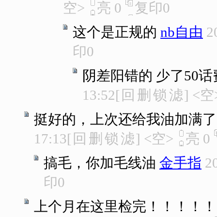
空>
亮
0
复印
0
这个是正规的
nb自由
2
印
0
阴差阳错的 少了50
13:52
[
回
删
锁
滤
]
<空
挺好的，上次还给我油加满了
17:13
[
回
删
锁
滤
]
<空>
亮
0
搞毛，你加毛线油
金手指
2
印
0
上个月在这里检完！！！！！