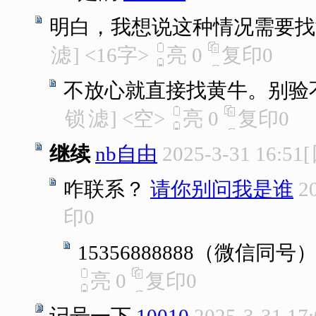
明白，我想说这种情况需要找
滤
]
<16字>
亮
0
复印
0
不放心就直接找黄牛。别验
锁
滤
]
<空>
亮
0
复印
0
继续
nb自由
2025-3-31 16:51
[
咋联系？
请你别问我是谁
2
印
0
15356888888（微信同号
亮
0
复印
0