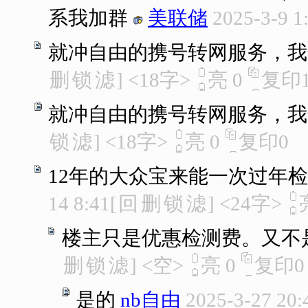
系我加群
美联储
2025-3-9 1
就冲自由的携号转网服务，我
删
锁
滤
]
<18字>
亮
0
复印
就冲自由的携号转网服务，我
锁
滤
]
<18字>
亮
0
复印
0
12年的大众宝来能一次过年
14 8:41
[
回
删
锁
滤
]
<24字>
楼主只是优惠检测费。又不
删
锁
滤
]
<空>
亮
0
复印
0
是的
nb自由
2025-3-27 20: