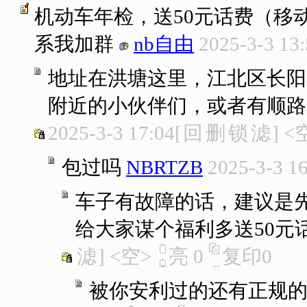
机动车年检，送50元话费（移
系我加群
nb自由
2025-3-3 13
地址在洪塘这里，江北区长阳
附近的小伙伴们，或者有顺路
2025-3-3 17:04
[
回
删
锁
滤
]
<
包过吗
NBRTZB
2025-3-3 1
车子有故障的话，建议是
给大家谋个福利多送50元
滤
]
<空>
亮
0
复印
0
被你安利过的还有正规