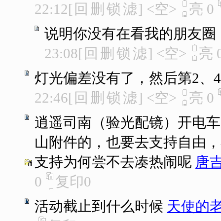
22:12
[
回
删
锁
滤
]
<空>
亮
0
说明你没有在看我的朋友圈
23:08
[
回
删
锁
滤
]
<空>
亮
灯光偏差没有了，然后第2、4年
22:46
[
回
删
锁
滤
]
<空>
亮
0
逍遥司南（验光配镜）开电车
山附件的，也要去支持自由，不
支持为何尝不去凑热闹呢
唐
0
复印
0
活动截止到什么时候
天使的