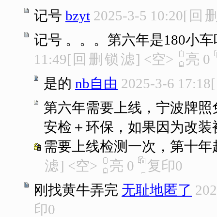
记号
bzyt
2025-3-5 10:20
[
回
记号 。。。第六年是180小车
11:49
[
回
删
锁
滤
]
<空>
亮
0
是的
nb自由
2025-3-6 17:18
[
第六年需要上线，宁波牌照
安检＋环保，如果因为改装
需要上线检测一次，第十年
滤
]
<空>
亮
0
复印
0
刚找黄牛弄完
无耻地匿了
202
印
0