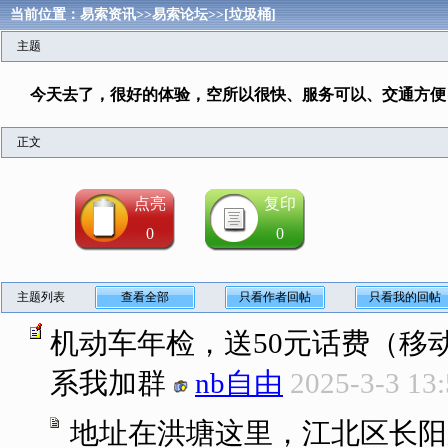
当前位置：
易索资讯
>>
易索论坛
>>
[垃圾桶]
主题
今天去了，很好的体验，空所以很快、服务可以、交通方便
正文
点亮
复印
0
0
主题列表
查看全部
只看作者回帖
只看我的回帖
机动车年检，送50元话费（移
系我加群
nb自由
2025-3-3 13
地址在洪塘这里，江北区长阳