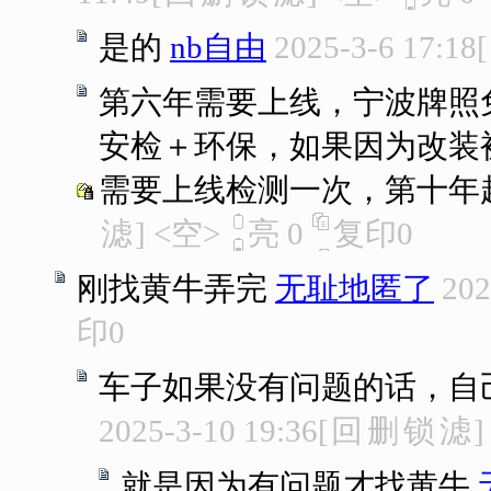
是的
nb自由
2025-3-6 17:18
[
第六年需要上线，宁波牌照
安检＋环保，如果因为改装
需要上线检测一次，第十年
滤
]
<空>
亮
0
复印
0
刚找黄牛弄完
无耻地匿了
202
印
0
车子如果没有问题的话，自
2025-3-10 19:36
[
回
删
锁
滤
]
就是因为有问题才找黄牛