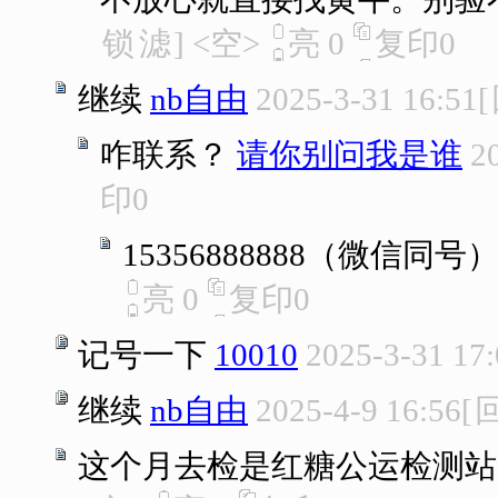
锁
滤
]
<空>
亮
0
复印
0
继续
nb自由
2025-3-31 16:51
[
咋联系？
请你别问我是谁
2
印
0
15356888888（微信同号
亮
0
复印
0
记号一下
10010
2025-3-31 17
继续
nb自由
2025-4-9 16:56
[
这个月去检是红糖公运检测站