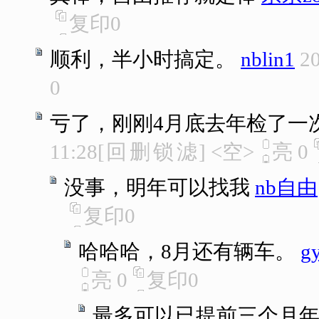
复印
0
顺利，半小时搞定。
nblin1
20
0
亏了，刚刚4月底去年检了一
11:28
[
回
删
锁
滤
]
<空>
亮
0
没事，明年可以找我
nb自由
复印
0
哈哈哈，8月还有辆车。
g
亮
0
复印
0
最多可以已提前三个月