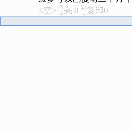
<空>
亮
0
复印
0