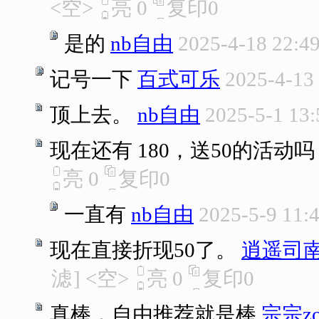
<空>
亮
0
复印
0
是的
nb自由
2025-4-18 22:4
记号一下
百式可乐
2025-4-13
顶上去。
nb自由
2025-5-1 13:
现在还有 180，送50的活动吗
亮
0
复印
0
一直有
nb自由
2025-5-9 11:
现在直接折现50了。
逍遥司
滤
]
<空>
亮
0
复印
0
真棒，自由推荐就是棒
宗宗zo