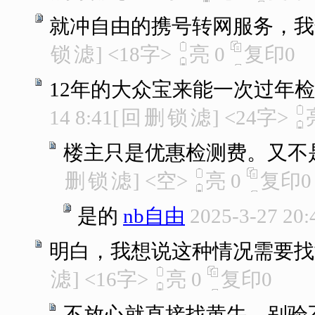
就冲自由的携号转网服务，我
锁
滤
]
<18字>
亮
0
复印
0
12年的大众宝来能一次过年
14 8:41
[
回
删
锁
滤
]
<24字>
楼主只是优惠检测费。又不
删
锁
滤
]
<空>
亮
0
复印
0
是的
nb自由
2025-3-27 20:
明白，我想说这种情况需要找
滤
]
<16字>
亮
0
复印
0
不放心就直接找黄牛。别验