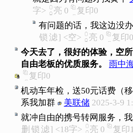
字>
亮
0
复印
0
有问题的话，我这边没
锁
滤
]
<空>
亮
0
复印
今天去了，很好的体验，空所
自由老板的优质服务。
雨中
复印
0
机动车年检，送50元话费（
系我加群
美联储
2025-3-9 1
就冲自由的携号转网服务，我
删
锁
滤
]
<18字>
亮
0
复印