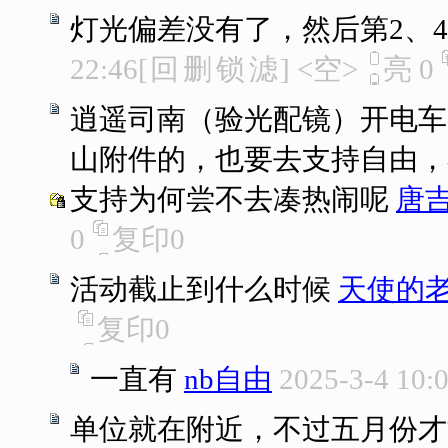
灯光偏差没有了，然后第2、4年
22:46
[
回
删
锁
滤
]
<空>
亮
0
逍遥司南（验光配镜）开电车
山附件的，也要去支持自由，不
支持为何尝不去凑热闹呢
唐
0
复印
0
活动截止到什么时候
天使的
复印
0
一直有
nb自由
2025-3-4 10:
单位就在附近，不过五月份才