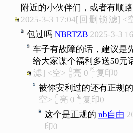
附近的小伙伴们，或者有顺路
2025-3-3 17:04
[
回
删
锁
滤
]
<
包过吗
NBRTZB
2025-3-3 1
车子有故障的话，建议是
给大家谋个福利多送50元
滤
]
<空>
亮
0
复印
0
被你安利过的还有正规
空>
亮
0
复印
0
这个是正规的
nb自由
2
印
0