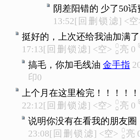
阴差阳错的 少了50
13:52
[
回
删
锁
滤
]
<空
挺好的，上次还给我油加满了
17:13
[
回
删
锁
滤
]
<空>
亮
0
搞毛，你加毛线油
金手指
2
印
0
上个月在这里检完！！！！！
22:12
[
回
删
锁
滤
]
<空>
亮
0
说明你没有在看我的朋友圈
23:08
[
回
删
锁
滤
]
<空>
亮