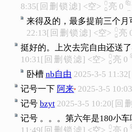
8:35
[
回
删
锁
滤
]
<空>
亮
0
来得及的，最多提前三个月
22:13
[
回
删
锁
滤
]
<空>
亮
挺好的。上次去完自由还送了
10:31
[
回
删
锁
滤
]
<空>
亮
0
卧槽
nb自由
2025-3-5 11:32
[
记号一下
阿来
2025-3-5 10:0
记号
bzyt
2025-3-5 10:20
[
回
记号 。。。第六年是180小车
11:49
[
回
删
锁
滤
]
<空>
亮
0