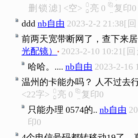
删
锁
滤
]
<空>
亮
0
复印
0
ddd
nb自由
2023-2-2 21:38
[
回
前两天宽带断网了，查下来居然
光配镜）
2023-2-10 10:21
[
回
哈哈。....
nb自由
2023-2-16 
温州的卡能办吗？ 人不过去
<22字>
亮
0
复印
0
只能办理 0574的..
nb自由
20
印
0
4个电信号码都转移动19了，