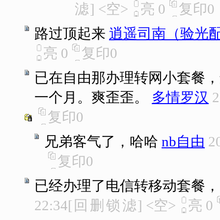
滤
]
<空>
亮
0
复印
0
路过顶起来
逍遥司南（验光
亮
0
复印
0
已在自由那办理转网小套餐，远
一个月。爽歪歪。
多情罗汉
2
复印
0
兄弟客气了，哈哈
nb自由
2
复印
0
已经办理了电信转移动套餐，
22:34
[
回
删
锁
滤
]
<空>
亮
0