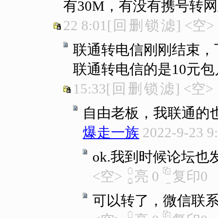
有30M，有没有携号转
22 8:01
[
回
删
锁
滤
]
<空>
联通转电信刚刚结束，
联通转电信的是10元包月
15:33
[
回
删
锁
滤
]
<空>
自由老板，我联通的
爆走一族
2022-9-23 9
ok.我到时候论坛也
<空>
亮
0
复印
0
可以转了，微信联