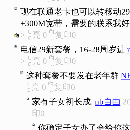
现在联通老卡也可以转移动29
+300M宽带，需要的联系我
>
亮
0
复印
0
电信29新套餐，16-28周岁进
>
亮
0
复印
0
这种套餐不要发在老年群
N
亮
0
复印
0
家有子女初长成.
nb自由
2
印
0
你确定子女办了会给你