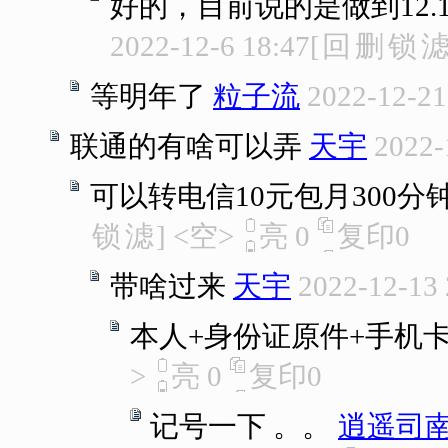
好的，目前说的是做到12.
2022-12-6 18:47
[
回
删
锁
等明年了
粒子流
2022-12-21
联通的有啥可以弄
天宇
2022-
可以转电信10元包月300分钟
锁
滤
]
<空>
亮
0
复印
0
带啥过来
天宇
2022-12-13 
本人+身份证原件+手机
>
亮
0
复印
0
记号一下 。。
逍遥司