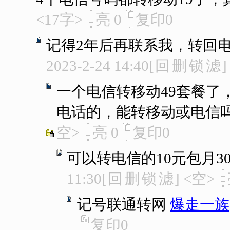
<17字>
亮
0
复印
0
记得2年后再联系我，转回电
2023-2-24 14:40
[
回
删
锁
滤
]
一个电信转移动49套餐了
电话的，能转移动或电信
空>
亮
0
复印
0
可以转电信的10元包月30
11:30
[
回
删
锁
滤
]
<空>
记号联通转网
爆走一族
复印
0