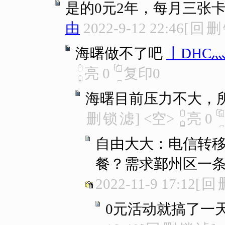
是的0元2年，每月三张卡共
由
2022-9-12 22:46
[
回
删
海曙做不了吧
丨DHC
亮
0
复印
0
海曙目前压力不大，
删
锁
滤
]
<空>
亮
0
自由大大：电信转移
餐？需求鄞州区一
2022-11-9 17:12
[
回
0元活动就搞了一