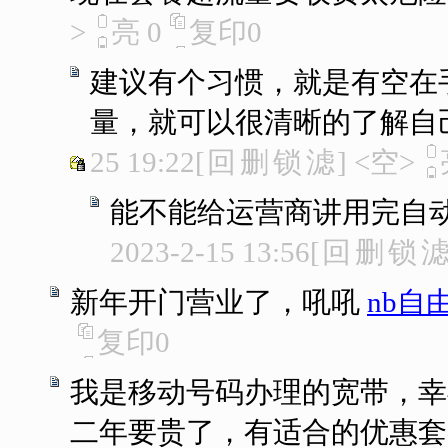
>
亮
0
复印
0
建议有个习惯，就是有空在
量，就可以很清晰的了解自
25 19:22
[
回
删
锁
滤
]
<空>
能不能给运营商讲用完自
2023-2-15 13:56
[
回
删
锁
新年开门营业了，吼吼
nb自
复印
0
我是移动号码办理的宽带，幸
二年要贵了，有适合的优惠套