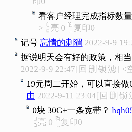
印
0
看客户经理完成指标数
>
亮
0
复印
0
记号
忘情的刺猬
2022-9-9 19:
据说明天会有好的政策，相当
2022-9-9 22:47
[
回
删
锁
滤
]
<
19元周二开始，可以直接做
由
2022-9-11 23:04
[
回
删
锁
0块 30G+一条宽带？
hqh0
亮
0
复印
0