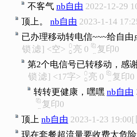
不客气
nb自由
2022-12-29 1
顶上。
nb自由
2023-1-14 17:2
已办理移动转电信~~~给自由
锁
滤
]
<空>
亮
0
复印
0
第2个电信号已转移动，感
锁
滤
]
<17字>
亮
0
复印
0
转转更健康，嘿嘿
nb自由
复印
0
顶上
nb自由
2023-1-23 19:00
[
现在套餐超流量要收费太危险