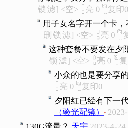
锁
滤
]
<空>
亮
0
复印
用子女名字开一个卡，不
删
锁
滤
]
<空>
亮
0
这种套餐不要发在夕
锁
滤
]
<空>
亮
0
复
小众的也是要分享
亮
0
复印
0
夕阳红已经有下一代
（验光配镜）
2023-
130G流量？
天宇
2023-4-24