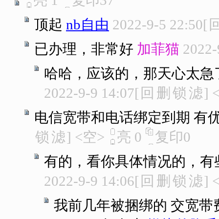
亮
1
复印
37
顶起
nb自由
2022-9-5 22:50
[
已办理，非常好
加菲猫
2022-
哈哈，应该的，那天心太急
2022-9-9 14:07
[
回
删
锁
滤
]
电信宽带和电话绑定到期 有
锁
滤
]
<空>
亮
0
复印
0
有的，看你具体情况的，有
2022-9-9 14:06
[
回
删
锁
滤
]
我前几年被捆绑的 交宽带