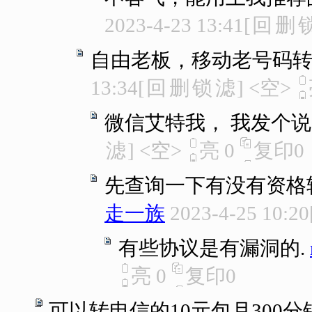
2023-4-23 13:41
[
回
删
自由老板，移动老号码转
13:34
[
回
删
锁
滤
]
<空>
微信艾特我， 我发个说
滤
]
<空>
亮
0
复印
0
先查询一下有没有资格
走一族
2023-4-25 10:20
有些协议是有漏洞的.
亮
0
复印
0
可以转电信的10元包月300分钟