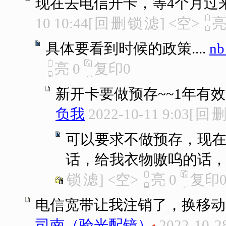
现在去电信开卡，等4个月过
10 10:44
[
回
删
锁
滤
]
<空>
具体要看到时候的政策....
n
亮
0
复印
0
新开卡要做预存~~1年有效
负我
2022-10-11 9:03
[
回
可以要求不做预存，现
话，给我衣物嗷呜的话
锁
滤
]
<空>
亮
0
复印
电信宽带让我注销了，换移动
司南（验光配镜）
2022-10-2