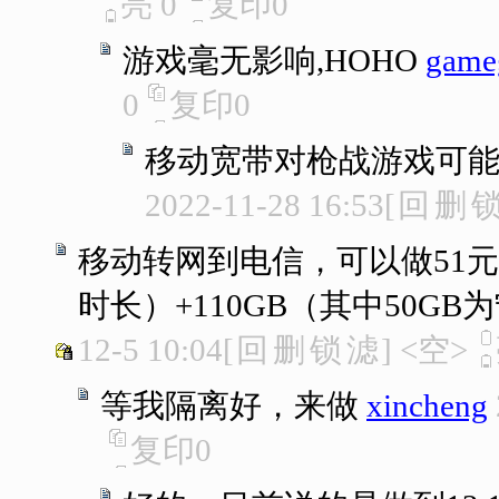
亮
0
复印
0
游戏毫无影响,HOHO
gameg
0
复印
0
移动宽带对枪战游戏可
2022-11-28 16:53
[
回
删
移动转网到电信，可以做51元
时长）+110GB（其中50GB
12-5 10:04
[
回
删
锁
滤
]
<空>
等我隔离好，来做
xincheng
复印
0