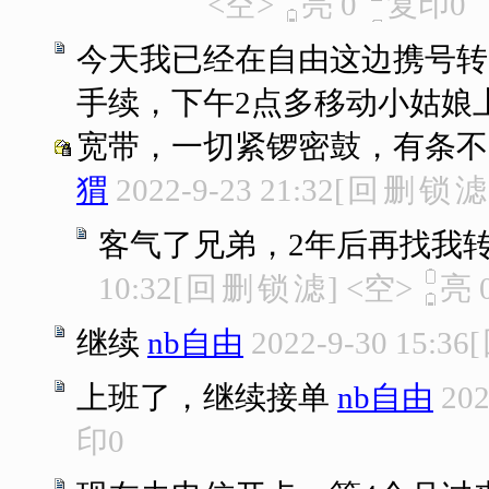
<空>
亮
0
复印
0
今天我已经在自由这边携号转
手续，下午2点多移动小姑娘
宽带，一切紧锣密鼓，有条不
猬
2022-9-23 21:32
[
回
删
锁
滤
客气了兄弟，2年后再找我转
10:32
[
回
删
锁
滤
]
<空>
亮
继续
nb自由
2022-9-30 15:36
[
上班了，继续接单
nb自由
202
印
0