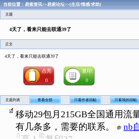
当前位置：
易索资讯
>>
易索论坛
>>
[生活/情感/求助]
主题
4天了，看来只能去联通39了
正文
4天了，看来只能去联通39了
点亮
复印
0
0
主题列表
查看全部
只看作者回帖
只看我的回帖
移动29包月215GB全国通用流量
有几条多，需要的联系。
nb