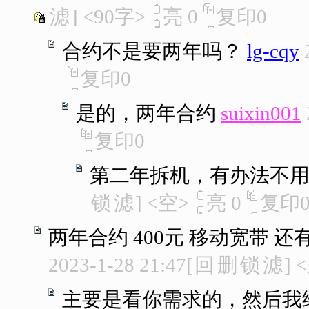
滤
]
<90字>
亮
0
复印
0
合约不是要两年吗？
lg-cqy
复印
0
是的，两年合约
suixin001
复印
0
第二年拆机，有办法不
锁
滤
]
<空>
亮
0
复印
两年合约 400元 移动宽带 
2023-1-28 21:47
[
回
删
锁
滤
]
<
主要是看你需求的，然后我