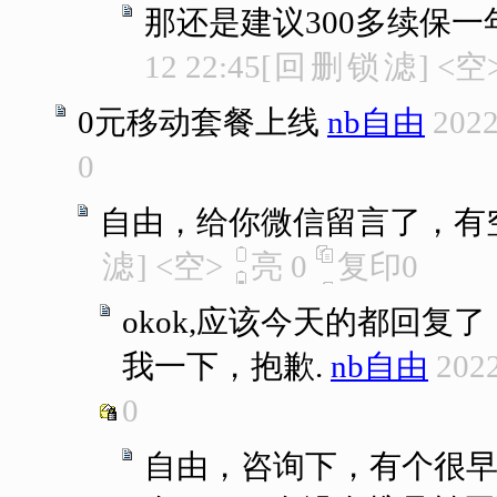
那还是建议300多续保一
12 22:45
[
回
删
锁
滤
]
<空
0元移动套餐上线
nb自由
2022
0
自由，给你微信留言了，有
滤
]
<空>
亮
0
复印
0
okok,应该今天的都回
我一下，抱歉.
nb自由
2022
0
自由，咨询下，有个很早办