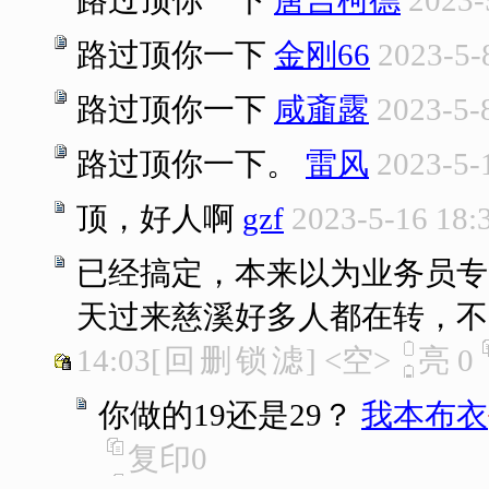
路过顶你一下
唐吉柯德
2023-
路过顶你一下
金刚66
2023-5-
路过顶你一下
咸齑露
2023-5-
路过顶你一下。
雷风
2023-5-
顶，好人啊
gzf
2023-5-16 18:
已经搞定，本来以为业务员专
天过来慈溪好多人都在转，不
14:03
[
回
删
锁
滤
]
<空>
亮
0
你做的19还是29？
我本布衣
复印
0