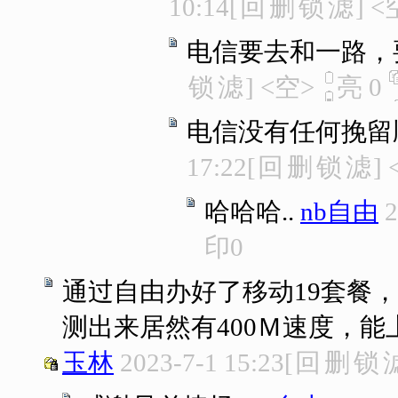
10:14
[
回
删
锁
滤
]
<
电信要去和一路，
锁
滤
]
<空>
亮
0
电信没有任何挽留
17:22
[
回
删
锁
滤
]
哈哈哈..
nb自由
2
印
0
通过自由办好了移动19套餐，
测出来居然有400Ｍ速度，能
玉林
2023-7-1 15:23
[
回
删
锁