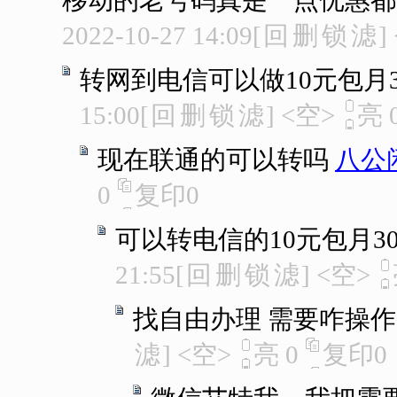
移动的老号码真是一点优惠都
2022-10-27 14:09
[
回
删
锁
滤
]
转网到电信可以做10元包月300分
15:00
[
回
删
锁
滤
]
<空>
亮
现在联通的可以转吗
八公
0
复印
0
可以转电信的10元包月30
21:55
[
回
删
锁
滤
]
<空>
找自由办理 需要咋操
滤
]
<空>
亮
0
复印
0