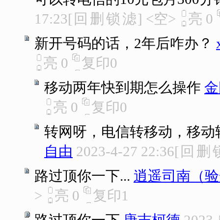
17:23
[
回
删
锁
滤
]
<空>
亮
0
新开号码的话，2年后咋办？
亮
0
复印
0
移动两年快到期怎么操作
金
亮
0
复印
0
转网呀，电信转移动，移动
自由
2023-4-27 22:36
[
回
删
路过顶你一下...
逍遥司南（验
>
亮
0
复印
1