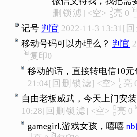
微信艾特我，我把需
删
锁
滤
]
<空>
亮
0
记号
判官
2022-11-3 13:31
[
回
移动号码可以办理么？
判官
2
复印
0
移动的话，直接转电信10元包月
21:04
[
回
删
锁
滤
]
<空>
亮
自由老板威武，今天上门安装
10:28
[
回
删
锁
滤
]
<空>
亮
0
gamegirl,游戏女孩，嘻嘻
n