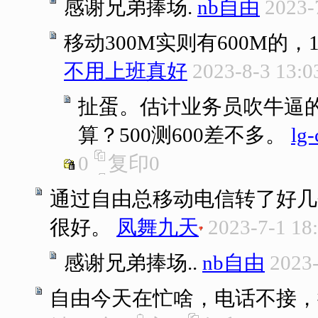
感谢兄弟捧场.
nb自由
2023-
移动300M实则有600M的
不用上班真好
2023-8-3 13:0
扯蛋。估计业务员吹牛逼
算？500测600差不多。
lg-
0
复印
0
通过自由总移动电信转了好几
很好。
凤舞九天
2023-7-1 18
感谢兄弟捧场..
nb自由
2023-
自由今天在忙啥，电话不接，