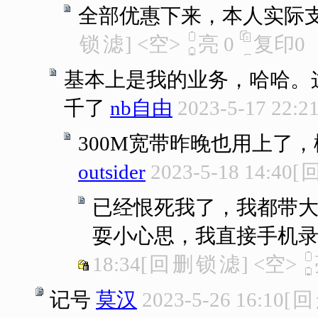
全部优惠下来，本人实际支
锁
滤
]
<空>
亮
0
复印
0
基本上是我的业务，哈哈。
千了
nb自由
2023-5-17 22:2
300M宽带昨晚也用上了
outsider
2023-5-18 14:40
[
已经恨死我了，我都带
耍小心思，我直接手机录
18:34
[
回
删
锁
滤
]
<空>
记号
莫汉
2023-5-26 16:10
[
回