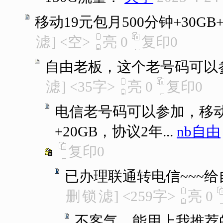
移动19元包月500分钟+30GB
滤
]
<空>
亮
0
复印
0
自由老板，这个老号码可以
滤
]
<35字>
亮
0
复印
0
电信老号码可以参加，移动
+20GB，协议2年...
nb自由
复印
0
已办理联通转电信~~~
删
锁
滤
]
<259字>
亮
0
不客气，能用上我推荐