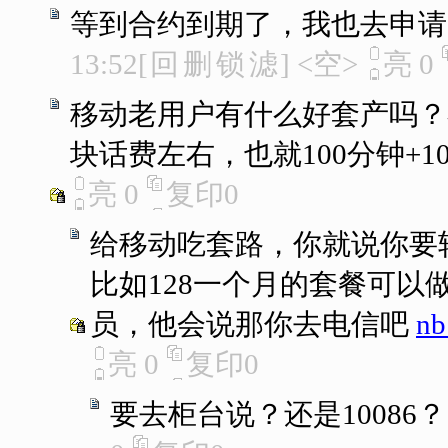
等到合约到期了，我也去申请.....
13:52
[
回
删
锁
滤
]
<空>
亮
0
移动老用户有什么好套产吗？
块话费左右，也就100分钟+1
亮
0
复印
0
给移动吃套路，你就说你要
比如128一个月的套餐可以
员，他会说那你去电信吧
n
亮
0
复印
0
要去柜台说？还是10086？