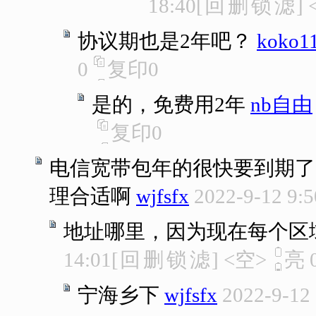
18:40
[
回
删
锁
滤
]
协议期也是2年吧？
koko1
0
复印
0
是的，免费用2年
nb自由
复印
0
电信宽带包年的很快要到期了
理合适啊
wjfsfx
2022-9-12 9:5
地址哪里，因为现在每个区
14:01
[
回
删
锁
滤
]
<空>
亮
宁海乡下
wjfsfx
2022-9-12