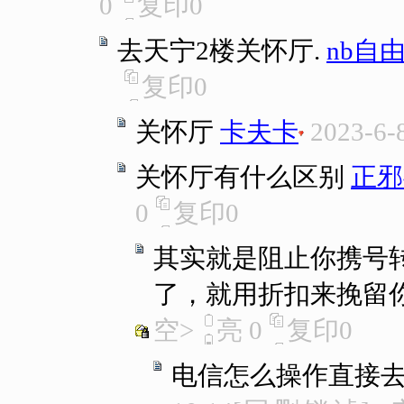
0
复印
0
去天宁2楼关怀厅.
nb自
复印
0
关怀厅
卡夫卡
2023-6-
关怀厅有什么区别
正邪
0
复印
0
其实就是阻止你携号
了，就用折扣来挽留你..
空>
亮
0
复印
0
电信怎么操作直接