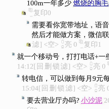
100m一年多少
燃烧的胸毛
复印
0
需要看你宽带地址，语
然后才能做方案，微信
滤
]
<空>
亮
0
复印
1
就一个移动号，打打电话+一
14:12
[
回
删
锁
滤
]
<空>
亮
0
转电信，可以做到每月9元每月
15:04
[
回
删
锁
滤
]
<空>
亮
要去营业厅办吗?
小沙泥
2