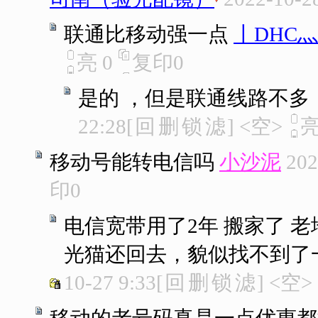
联通比移动强一点
丨DHC
亮
0
复印
0
是的 ，但是联通线路不多
22:28
[
回
删
锁
滤
]
<空>
移动号能转电信吗
小沙泥
202
印
0
电信宽带用了2年 搬家了 
光猫还回去，貌似找不到了
10-27 9:33
[
回
删
锁
滤
]
<空>