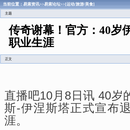
当前位置：
易索资讯
>>
易索论坛
>>
[运动/旅游/美食]
主题
传奇谢幕！官方：40岁
职业生涯
正文
直播吧10月8日讯 40
斯-伊涅斯塔正式宣布
涯。