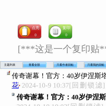
点亮
复印
0
0
[***这是一个复印贴**
主题列表
查看全部
只看作者回帖
只看我的回帖
传奇谢幕！官方：40岁伊涅斯
花
2024-10-9 10:37
[
回
删
锁
滤
]
传奇谢幕！官方：40岁伊涅