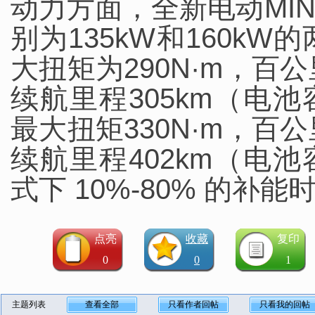
动力方面，全新电动MIN
别为135kW和160k
大扭矩为290N·m，百公
续航里程305km（电池
最大扭矩330N·m，百公
续航里程402km（电池
式下 10%-80% 的补能
点亮
收藏
复印
0
0
1
主题列表
查看全部
只看作者回帖
只看我的回帖