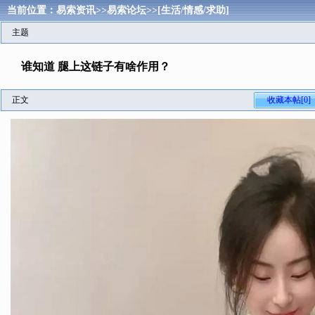
当前位置：
易索资讯
>>
易索论坛
>>
[生活/情感/求助]
主题
谁知道 腿上这链子有啥作用？
正文
收藏本帖[0]