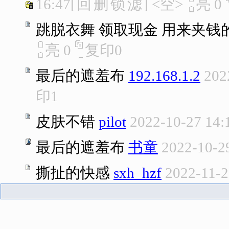
16:47
[
回
删
锁
滤
]
<空>
亮
0
跳脱衣舞 领取现金 用来夹钱
亮
0
复印
0
最后的遮羞布
192.168.1.2
202
印
1
皮肤不错
pilot
2022-10-27 14:
最后的遮羞布
书童
2022-10-2
撕扯的快感
sxh_hzf
2022-11-2