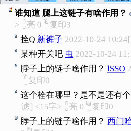
谁知道 腿上这链子有啥作用？
>
亮
0
复印
3
拴Q
新裤子
2022-10-24 10:24
[
某种开关吧
虫
2022-10-24 11:
脖子上的链子啥作用？
lSSO
复印
0
这个栓在哪里？是不是还有个
滤
]
<15字>
亮
0
复印
0
脖子上的链子啥作用？
西门