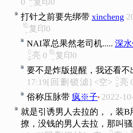
0
复印
0
打针之前要先绑带
xincheng
2
复印
0
NAI罩总果然老司机.....
深水
亮
0
复印
0
要不是炸版提醒，我还看不
17:19
[
回
删
锁
滤
]
<空>
亮
俗称压脉带
疯※子
2022-10
就是引诱男人去拉的，，装B
撩，没钱的男人去拉，那叫骚