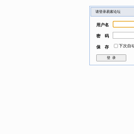
请登录易索论坛
用户名
密 码
下次自
保 存