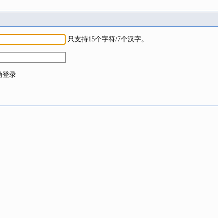
只支持15个字符/7个汉字。
动登录