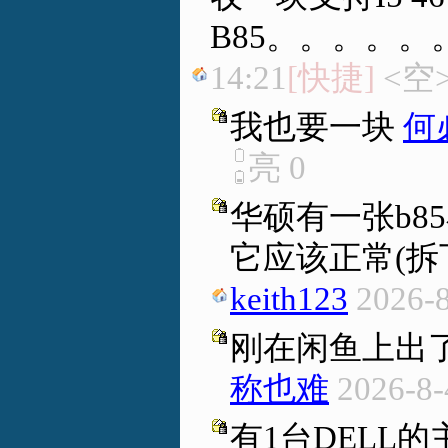
B85。。。。。
14:21
[快捷]
<空
我也要一块
何
亮
0
华硕有一张b8
它应该正常(拆
keith123
2026-8
刚在闲鱼上出了一
称也难
2026-8-
有1台DELL的主