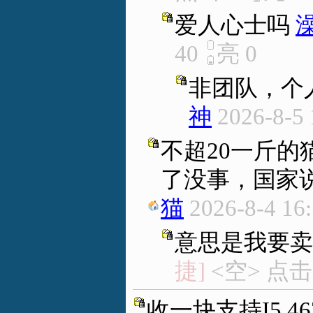
爱人心士吗
40
亮
0
非团队，个
神
2026-8-5 
不超20一斤
了没事，国家
猫
2026-8-4 16
意思是我要卖
捷]
<空> 点击
收一块支持I5 4