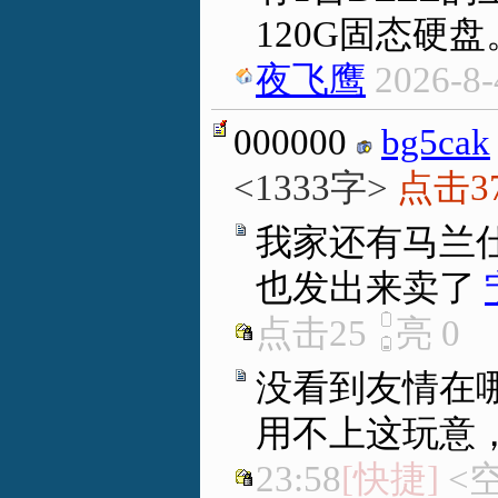
120G固态硬
夜飞鹰
2026-8-
000000
bg5cak
<1333字>
点击3
我家还有马兰
也发出来卖了
点击25
亮
0
没看到友情在
用不上这玩意
23:58
[快捷]
<空