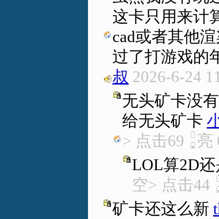
这卡只用来计
cad或者其他
过了打游戏的
叔
2026-6-24 1
无头矿卡没有
给无头矿卡
> 点击69
亮
LOL算2D还
空> 点击44
矿卡还这么新