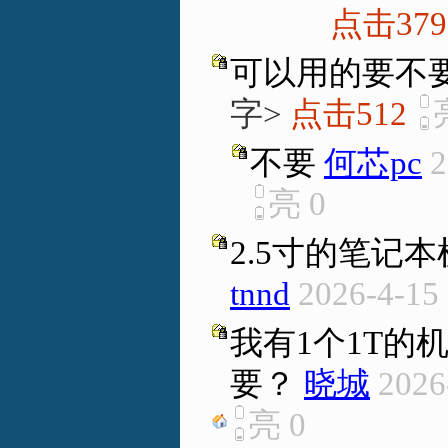
点击379
可以用的要不
字>
点击512
不要
何芯pc
2
亮
0
2.5寸的笔记
tnnd
2026-4-15
我有1个1T的
要？
晓城
2026
亮
0