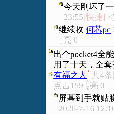
今天刚坏了一
23:55
[快捷]
<
继续收
何芯pc
亮
0
出个pocket
用了十天，全套齐
有福之人
.
共4
点击159
亮
0
屏幕到手就贴膜
2026-7-16 12:1