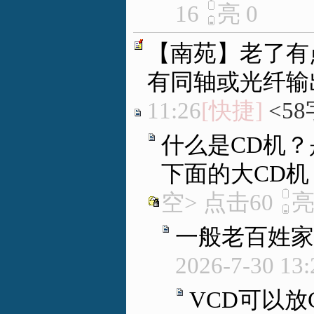
16
亮
0
【南苑】老了有
有同轴或光纤输
11:26
[快捷]
<58
什么是CD机？
下面的大CD机
空> 点击60
一般老百姓家
2026-7-30 13:
VCD可以放