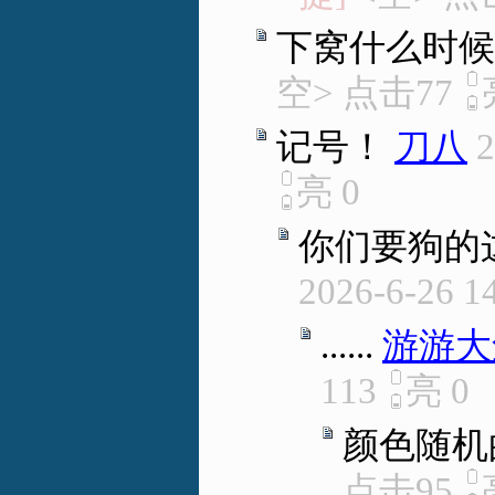
下窝什么时候
空> 点击77
记号！
刀八
2
亮
0
你们要狗的
2026-6-26 1
......
游游大
113
亮
0
颜色随机
点击95