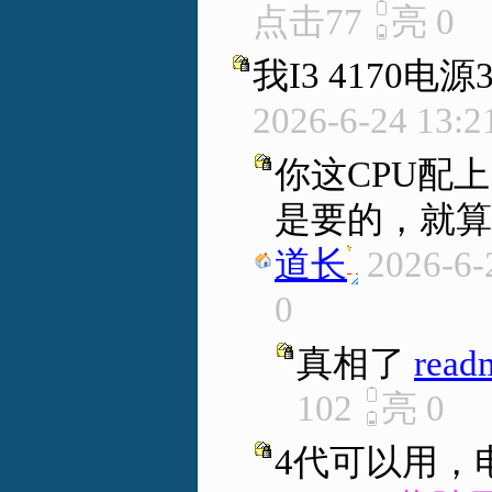
点击77
亮
0
我I3 4170电
2026-6-24 13:2
你这CPU配
是要的，就算不
道长
.
2026-6-
0
真相了
read
102
亮
0
4代可以用，