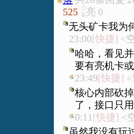
525
亮
0
无头矿卡我为
23:00
[快捷]
<空
哈哈，看见并
要有亮机卡或
23:49
[快捷]
<
核心内部砍掉
了，接口只用
0:11
[快捷]
<空
虽然我没有玩