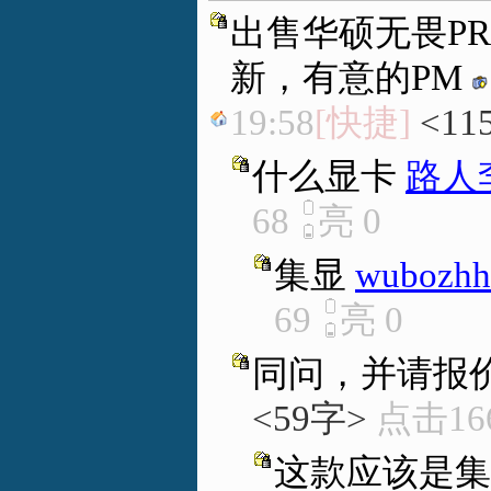
出售华硕无畏P
新，有意的PM
19:58
[快捷]
<11
什么显卡
路人
68
亮
0
集显
wubozhh
69
亮
0
同问，并请报
<59字>
点击16
这款应该是集