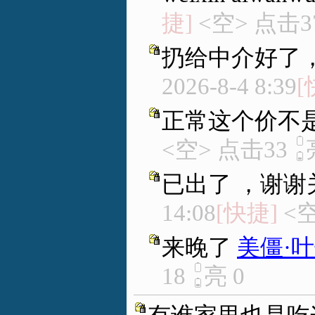
捷]
<空> 点击3
扔给中介好了
2026-8-4 8:39
[
正常这个价不
<空> 点击33
已出了 ，谢谢
14:08
[快捷]
<空
来晚了
美僵·
18
亮
0