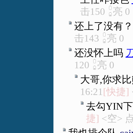
击150
亮
0
还上了没有？
击143
亮
0
还没怀上吗
120
亮
0
大哥,你求比
16:21
[快捷]
去勾YIN
捷]
<空> 