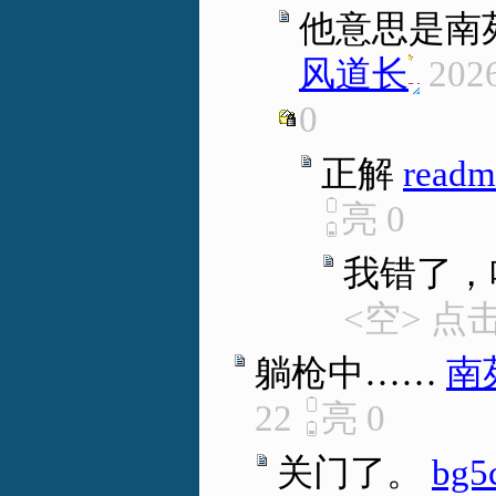
他意思是南
风道长
.
2026
0
正解
readm
亮
0
我错了，
<空> 点
躺枪中……
南
22
亮
0
关门了。
bg5