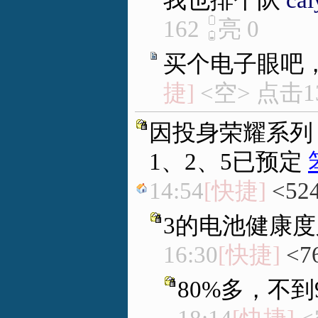
我也排个队
cai
162
亮
0
买个电子眼吧，
捷]
<空> 点击1
因投身荣耀系列
1、2、5已预定
14:54
[快捷]
<52
3的电池健康
16:30
[快捷]
<7
80%多，不到