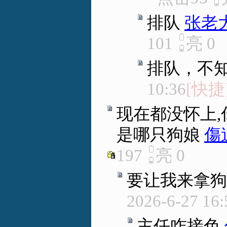
排队
张老
101
亮
0
排队，不
10:36
[快捷
现在都没怀上,
是哪只狗娘
傷
197
亮
0
要让我来拿狗
2026-6-27 16:
主任咋接色