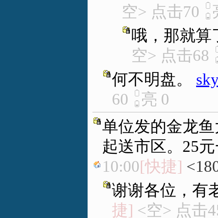
空> 点击70
哦，那就算
空> 点击68
何不明盘。
sk
60
亮
0
单位发的金龙鱼
起送市区。25
10:00
[快捷]
<18
谢谢各位，有
捷]
<空> 点击4