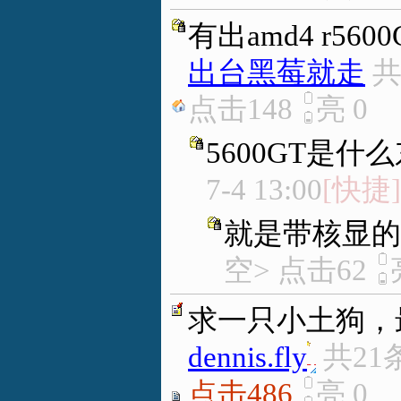
有出amd4 r5
出台黑莓就走
共
点击148
亮
0
5600GT是什么
7-4 13:00
[快捷]
就是带核显的5
空> 点击62
求一只小土狗，
dennis.fly
.
共21
点击486
亮
0