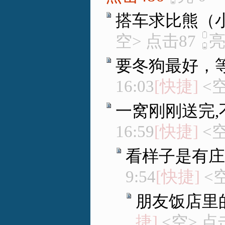
搭车求比熊（
空> 点击87
要冬狗最好，
16:03
[快捷]
<空
一窝刚刚送完,
16:59
[快捷]
<空
看样子是有庄
9:54
[快捷]
<空
朋友饭店里
捷]
<空> 点