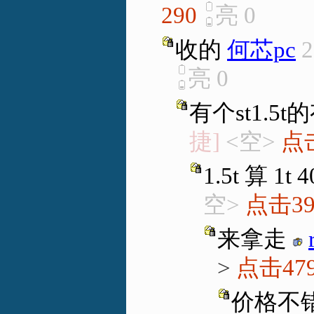
290
亮
0
收的
何芯pc
2
亮
0
有个st1.5
捷]
<空>
点击
1.5t 算 1t 
空>
点击39
来拿走
>
点击47
价格不