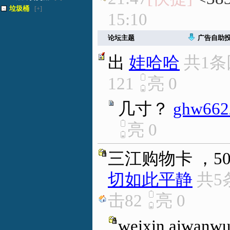
垃圾桶
[+]
15:10
论坛主题
广告自助
出
娃哈哈
共1
121
亮
0
几寸？
ghw662
亮
0
三江购物卡 ，5
切如此平静
共5
击82
亮
0
weixin aiwanw