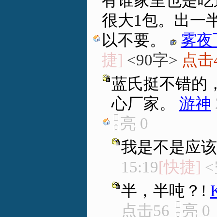
有谁家里也是吃
很大1包。出一
以不要。
雾夜
捷]
<90字>
点击4
蓝氏挺不错的
心厂家。
游神
亮
0
我是不是应该
15:19
[快捷]
<
半，半吨？!
点击56
亮
0