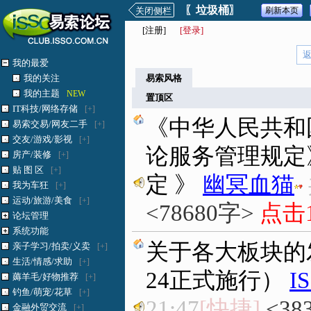
〖垃圾桶〗
关闭侧栏
刷新本页
[
注册
]
[登录]
我的最爱
我的关注
易索风格
我的主题
NEW
置顶区
IT科技/网络存储
[+]
《中华人民共和
易索交易/网友二手
[+]
交友/游戏/影视
[+]
论服务管理规定
房产/装修
[+]
贴 图 区
[+]
定 》
幽冥血猫
我为车狂
[+]
运动/旅游/美食
[+]
<78680字>
点击1
论坛管理
系统功能
关于各大板块的发
亲子学习/拍卖/义卖
[+]
生活/情感/求助
[+]
24正式施行）
I
薅羊毛/好物推荐
[+]
钓鱼/萌宠/花草
[+]
21:47
[快捷]
<38
金融外贸交流
[+]