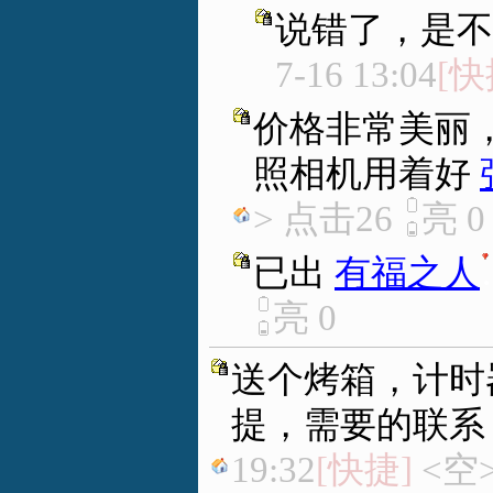
说错了，是不
7-16 13:04
[快
价格非常美丽
照相机用着好
> 点击26
亮
0
已出
有福之人
.
亮
0
送个烤箱，计时
提，需要的联系
19:32
[快捷]
<空>