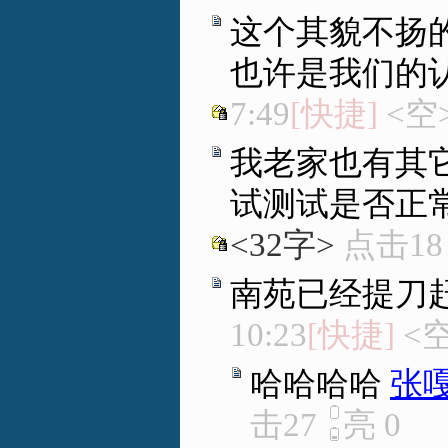
这个其貌不扬的功
也许是我们的
7:49
[快捷]
<空
我老家也有其
试测试是否正
<32字>
点击1
南苑已经提刀
10:23
[快捷]
<空
哈哈哈哈
张
击27
亮
0