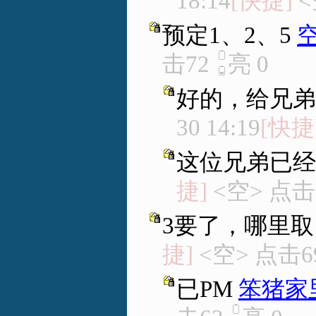
18:14
[快捷]
<
预定1、2、5
击72
亮
0
好的，给兄弟
30 14:19
[快捷
这位兄弟已经
捷]
<空> 点击
3要了，哪里取
捷]
<空> 点击6
已PM
笨猪家