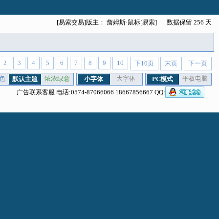
[易索交易]版主：
詹姆斯·鼠标[易索]
数据保留 256 天
2
3
4
5
6
7
8
9
10
下10页
末页
下一页
色
浓浓绿意
大字体
平板电脑
默认主题
小字体
PC模式
广告联系客服 电话:0574-87066066 18667856667 QQ: