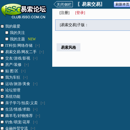
〖易索交易〗
关闭侧栏
刷新本页
[
注册
]
[登录]
[易索交易]子版：
我的最爱
我的关注
我的主题
NEW
IT科技/网络存储
[+]
易索风格
易索交易/网友二手
[+]
交友/游戏/影视
[+]
房产/装修
[+]
贴 图 区
[+]
我为车狂
[+]
运动/旅游/美食
[+]
论坛管理
系统功能
亲子学习/拍卖/义卖
[+]
生活/情感/求助
[+]
薅羊毛/好物推荐
[+]
钓鱼/萌宠/花草
[+]
金融外贸交流
[+]