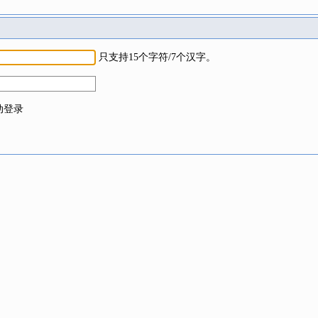
只支持15个字符/7个汉字。
动登录