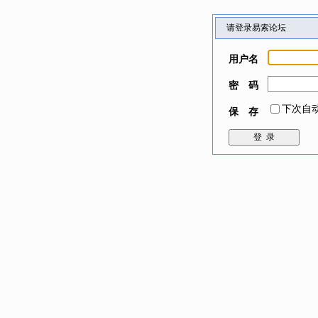
请登录易索论坛
用户名
密 码
下次自
保 存