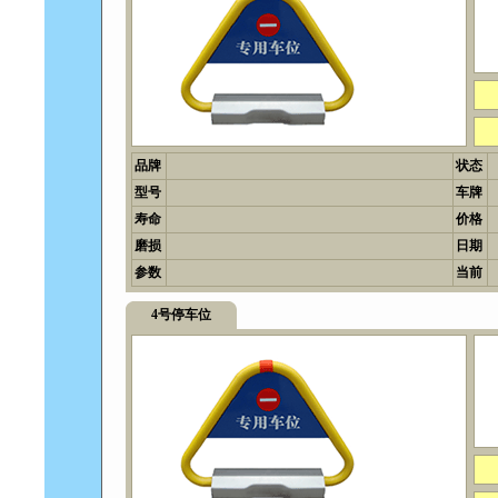
品牌
状态
型号
车牌
寿命
价格
磨损
日期
参数
当前
4号停车位