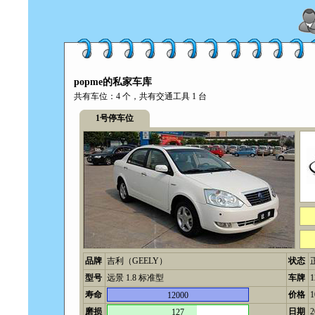
popme的私家车库
共有车位：4 个，共有交通工具 1 台
1号停车位
品牌
吉利（GEELY）
状态
型号
远景 1.8 标准型
车牌
1
寿命
价格
12000
磨损
日期
2
127