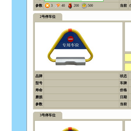
参数
3
40
200
500
当前
2号停车位
品牌
状态
型号
车牌
寿命
价格
磨损
日期
参数
当前
3号停车位