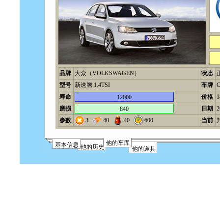
品牌
大众（VOLKSWAGEN）
状态
型号
新速腾 1.4TSI
车牌
寿命
价格
12000
磨损
日期
2
840
参数
3
40
40
600
当前
他的车库
基本信息
他的历史
他的道具