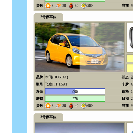
参数
3
20
30
500
当前
2号停车位
品牌
本田(HONDA)
状态
型号
飞度FIT 1.5AT
车牌
寿命
价格
990
磨损
日期
2
278
参数
3
30
40
600
当前
3号停车位