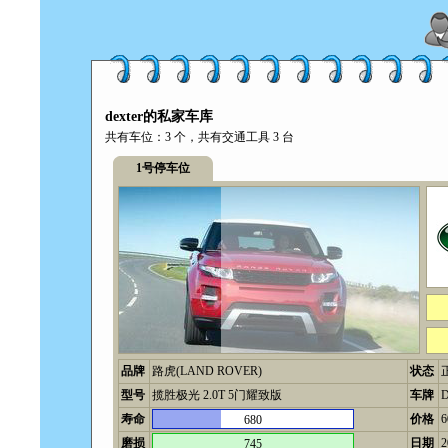
dexter的私家车库
共有车位：3 个，共有交通工具 3 台
1号停车位
品牌
路虎(LAND ROVER)
状态
型号
揽胜极光 2.0T 5门耀致版
车牌
D
寿命
价格
680
磨损
日期
2
745