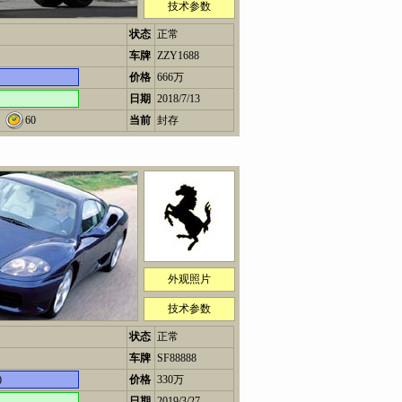
技术参数
状态
正常
车牌
ZZY1688
价格
666万
日期
2018/7/13
60
当前
封存
外观照片
技术参数
状态
正常
车牌
SF88888
价格
330万
0
日期
2019/3/27