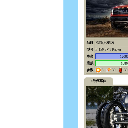
品牌
福特(FORD)
型号
F-150 SVT Raptor
寿命
1200
磨损
1080
参数
3
30
30
4号停车位