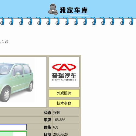
1 台
外观照片
技术参数
状态
报废
车牌
166-666
价格
6万
日期
2005/6/20