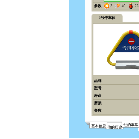
参数
3
40
22
2号停车位
品牌
型号
寿命
磨损
参数
他的车库
基本信息
他的历史