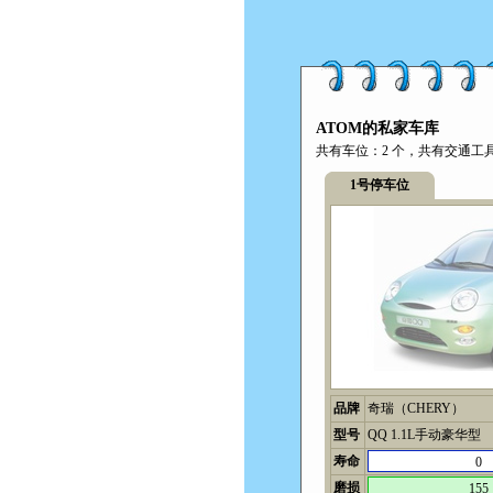
ATOM的私家车库
共有车位：2 个，共有交通工具 
1号停车位
品牌
奇瑞（CHERY）
型号
QQ 1.1L手动豪华型
寿命
0
磨损
155