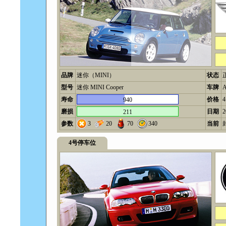
品牌
迷你（MINI）
状态
型号
迷你 MINI Cooper
车牌
寿命
价格
940
磨损
日期
2
211
参数
3
20
70
340
当前
4号停车位