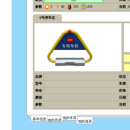
320
参数
3
40
105
450
当前
6号停车位
品牌
状态
型号
车牌
寿命
价格
磨损
日期
参数
当前
他的车库
基本信息
他的历史
他的道具