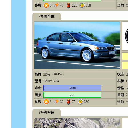
参数
3
40
225
550
当前
2号停车位
品牌
宝马（BMW）
状态
型号
BMW 325i
车牌
E
寿命
价格
6480
磨损
日期
2
271
参数
3
30
75
380
当前
3号停车位