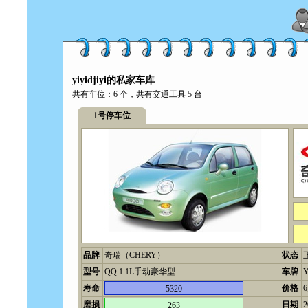
yiyidjiyi的私家车库
共有车位：6 个，共有交通工具 5 台
1号停车位
品牌
奇瑞（CHERY）
状态
型号
QQ 1.1L手动豪华型
车牌
Y
寿命
价格
5320
磨损
日期
2
263