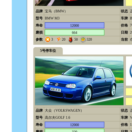
品牌
宝马（BMW）
状态
型号
BMW M3
车牌
寿命
价格
12000
磨损
日期
2
664
参数
3
20
50
320
当前
5号停车位
品牌
大众（VOLKSWAGEN）
状态
型号
高尔夫GOLF 1.6
车牌
寿命
价格
12000
磨损
日期
2