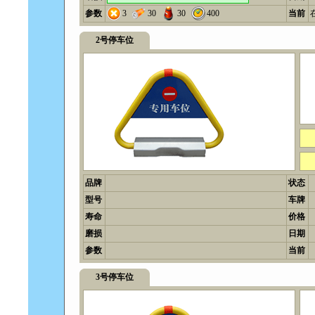
参数
3
30
30
400
当前
2号停车位
品牌
状态
型号
车牌
寿命
价格
磨损
日期
参数
当前
3号停车位