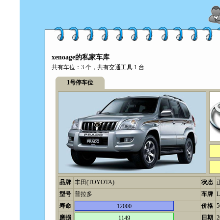
xenoage的私家车库
共有车位：3 个，共有交通工具 1 台
1号停车位
品牌
丰田(TOYOTA)
状态
型号
普拉多
车牌
L
寿命
价格
12000
磨损
日期
2
1149