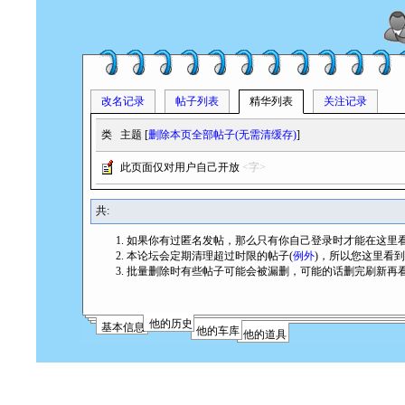
改名记录
帖子列表
精华列表
关注记录
类
主题 [
删除本页全部帖子(无需清缓存)
]
此页面仅对用户自己开放
<字>
共:
如果你有过匿名发帖，那么只有你自己登录时才能在这里
本论坛会定期清理超过时限的帖子(
例外
)，所以您这里看
批量删除时有些帖子可能会被漏删，可能的话删完刷新再
他的历史
基本信息
他的车库
他的道具