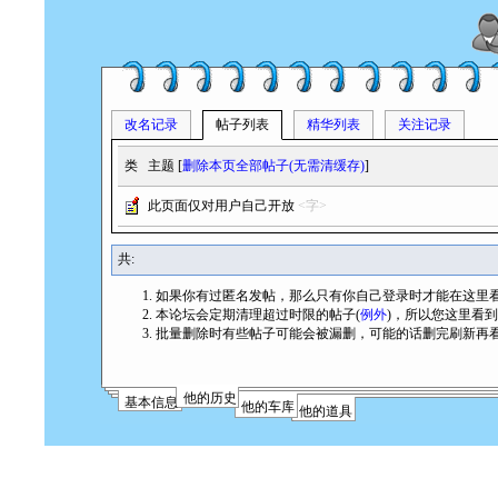
改名记录
帖子列表
精华列表
关注记录
类
主题 [
删除本页全部帖子(无需清缓存)
]
此页面仅对用户自己开放
<字>
共:
如果你有过匿名发帖，那么只有你自己登录时才能在这里
本论坛会定期清理超过时限的帖子(
例外
)，所以您这里看
批量删除时有些帖子可能会被漏删，可能的话删完刷新再
他的历史
基本信息
他的车库
他的道具