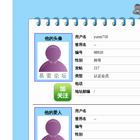
用户名
yuren718
他的头像
曾用名
--
编号
98920
性别
帅哥
发帖
217
类型
认证会员
电话
地址邮编
/
用户名
他的爱人
曾用名
--
编号
性别