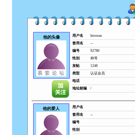
用户名
herosun
他的头像
曾用名
--
编号
92780
性别
帅哥
发帖
1248
类型
认证会员
电话
地址邮编
/
用户名
他的爱人
曾用名
--
编号
性别