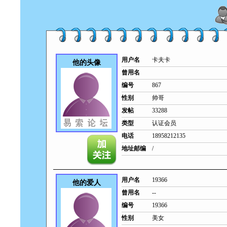
用户名
卡夫卡
他的头像
曾用名
编号
867
性别
帅哥
发帖
33288
类型
认证会员
电话
18958212135
地址邮编
/
用户名
19366
他的爱人
曾用名
--
编号
19366
性别
美女