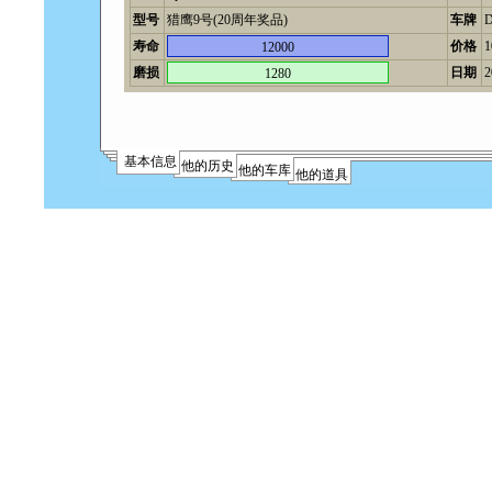
型号
猎鹰9号(20周年奖品)
车牌
寿命
价格
12000
磨损
日期
2
1280
基本信息
他的历史
他的车库
他的道具