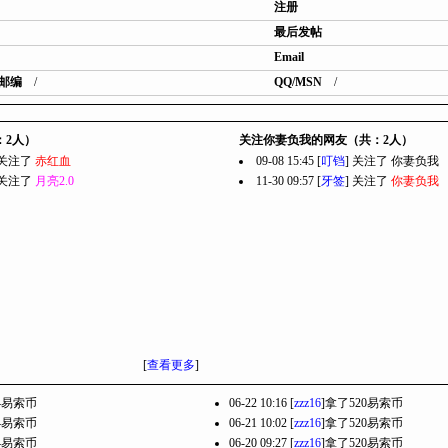
注册
最后发帖
Email
邮编
/
QQ/MSN
/
：2人）
关注你妻负我的网友（共：2人）
] 关注了
赤红血
09-08 15:45 [
叮铛
] 关注了
你妻负我
] 关注了
月亮2.0
11-30 09:57 [
牙签
] 关注了
你妻负我
[
查看更多
]
94易索币
06-22 10:16 [
zzz16
]拿了520易索币
94易索币
06-21 10:02 [
zzz16
]拿了520易索币
94易索币
06-20 09:27 [
zzz16
]拿了520易索币