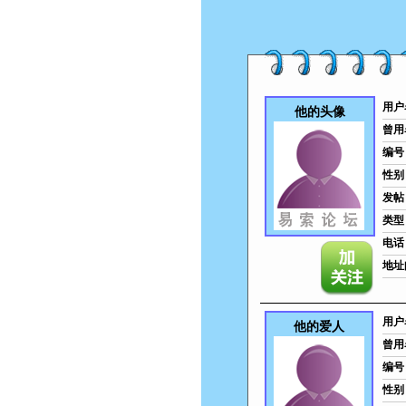
用户
他的头像
曾用
编号
性别
发帖
类型
电话
地址
用户
他的爱人
曾用
编号
性别