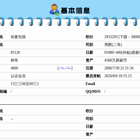
名
你妻负我
积分
2933293 [下级：30000
名
司职
男爵(二等)
85126
日薪
91000+400(补贴)易
帅哥
资产
4580万易索币
4860
[
-^v--^v-
]
注册
2006/7/30 21:51:34
认证会员
最后发帖
2026/8/8 18:55:23
13三三66五69三2
Email
邮编
/
QQ/MSN
/
名
积分
名
--
司职
日薪
资产