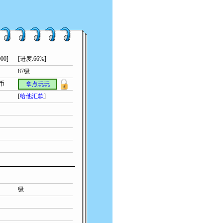
00]
[进度:66%]
87级
索币
拿点玩玩
[
给他汇款
]
级