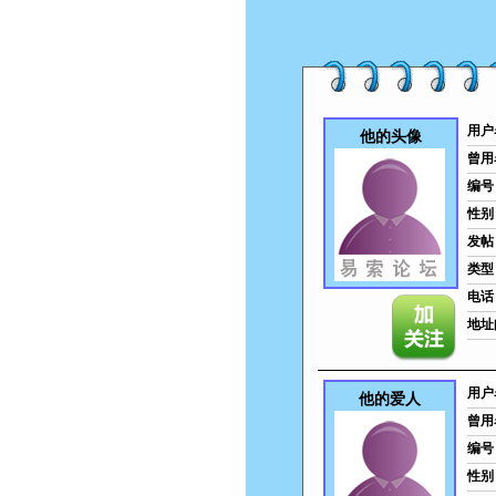
用户
他的头像
曾用
编号
性别
发帖
类型
电话
地址
用户
他的爱人
曾用
编号
性别