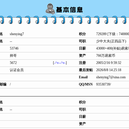
名
shenying7
积分
729289 [下级：740000
名
--
司职
少中大夫(正四品下)
53746
日薪
43000+400(补贴)易
帅哥
资产
766万易索币
5672
[
-^v--^v-
]
注册
2005/2/16 9:59:32
认证会员
最后发帖
2026/8/8 14:25:18
Email
shenying7@sina.com
邮编
/
QQ/MSN
93530739/
名
积分
名
--
司职
日薪
资产