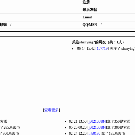
注册
最后发帖
Email
邮编
/
QQ/MSN
/
关注shenying7的网友（共：1人）
06-14 15:42 [
157719
] 关注了
shenying
[
查看更多
]
易索币
02-21 13:50 [
jy02105884
]拿了350易索币
拿了285易索币
05-25 00:20 [
jy02105884
]拿了300易索币
了300易索币
02-24 12:20 [
hjb0130
]拿了185易索币