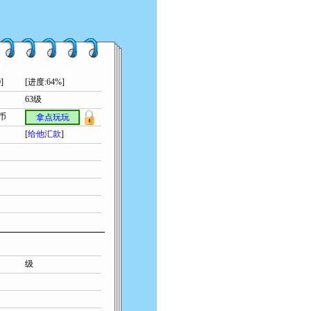
]
[进度:64%]
63级
索币
拿点玩玩
[
给他汇款
]
级