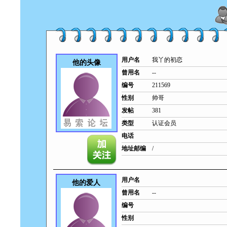
用户名
我丫的初恋
他的头像
曾用名
--
编号
211569
性别
帅哥
发帖
381
类型
认证会员
电话
地址邮编
/
用户名
他的爱人
曾用名
--
编号
性别