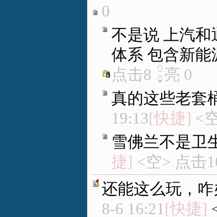
0
不是说 上汽和
体系 包含新能
点击8
亮
0
真的这些老套
19:13
[快捷]
<空
雪佛兰不是卫
捷]
<空> 点击1
还能这么玩，咋
8-6 16:21
[快捷]