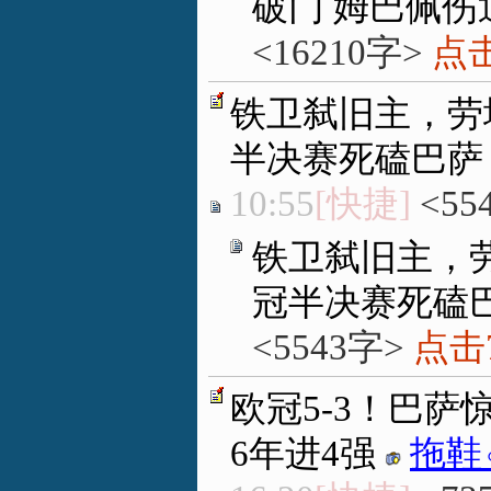
破门 姆巴佩伤
<16210字>
点击
铁卫弑旧主，劳
半决赛死磕巴萨
10:55
[快捷]
<55
铁卫弑旧主，劳
冠半决赛死磕
<5543字>
点击7
欧冠5-3！巴萨
6年进4强
拖鞋