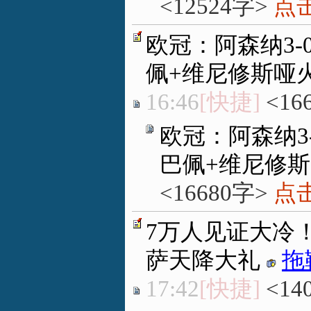
<12524字>
点击
欧冠：阿森纳3
佩+维尼修斯哑
16:46
[快捷]
<16
欧冠：阿森纳3
巴佩+维尼修
<16680字>
点击
7万人见证大冷！
萨天降大礼
拖
17:42
[快捷]
<14