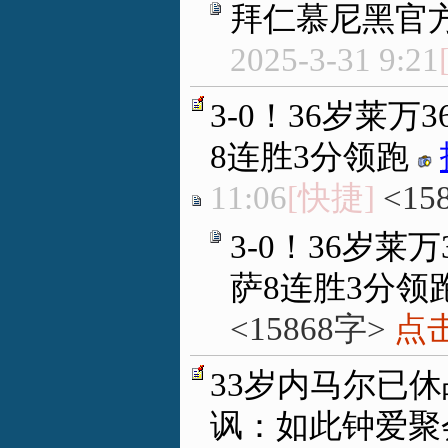
拜仁慕尼黑官
2025-3-31 9:21
3-0！36岁莱万
8连胜3分领跑
11:06
[快捷]
<15
3-0！36岁莱
萨8连胜3分领
<15868字>
点击
33岁内马尔已休
讽：如此钟爱聚