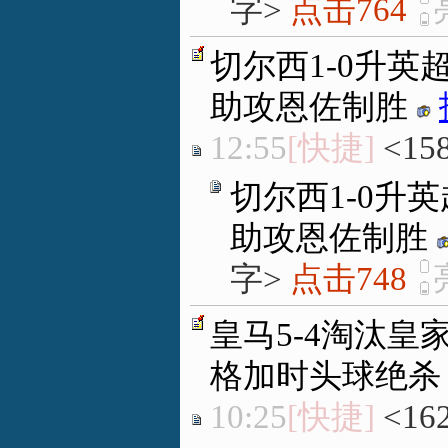
字>
点击764
切尔西1-0升英
助攻恩佐制胜
12:55
[快捷]
<15
切尔西1-0升
助攻恩佐制胜
字>
点击748
皇马5-4淘汰皇
格加时头球绝杀
10:25
[快捷]
<16