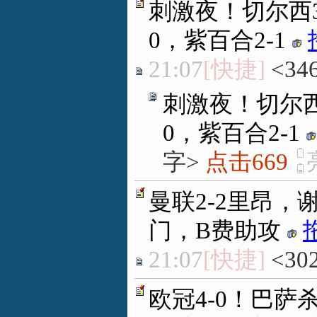
刺激夜！切尔西3-
0，紫百合2-1
21:07
[快捷]
<34
刺激夜！切尔西3
0，紫百合2-1
字>
点击669
曼联2-2里昂
门，B费助攻
21:07
[快捷]
<30
欧冠4-0！巴萨