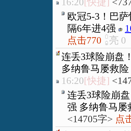
16:20
[快捷]
<73
欧冠5-3！巴
隔6年进4强
1
点击770
亮
0
连丢3球险崩盘！
多纳鲁马屡救险
16:20
[快捷]
<14
连丢3球险崩盘
强 多纳鲁马屡
<14705字>
点击