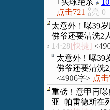
+头球绝杀
10
点击721
亮
0
太意外！曝39
佛爷还要清洗2
14:28
[快捷]
<49
太意外！曝3
佛爷还要清洗2
<4906字>
点击7
重磅！意甲再曝
亚+帕雷德斯在