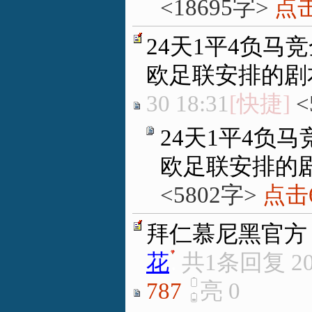
<18695字>
点击
24天1平4负马
欧足联安排的剧
30 18:31
[快捷]
<
24天1平4负
欧足联安排的
<5802字>
点击6
拜仁慕尼黑官方
花
.
共1条回复
2
787
亮
0