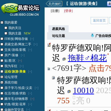
〖运动/旅游/美食〗
关闭侧栏
[
注册
]
[登录]
返回首页
我的最爱
我的关注
易索风格
我的主题
NEW
论坛主题
广告自助
IT科技/网络存储
[+]
易索交易/网友二手
[+]
特罗萨德双响!阿
交友/游戏/影视
[+]
房产/装修
[+]
迟
拖鞋♂棉花
.
贴 图 区
[+]
<7691字>
点击7
我为车狂
[+]
运动/旅游/美食
[+]
论坛管理
特罗萨德双响!
系统功能
亲子学习/拍卖/义卖
迟
10010
2025
[+]
生活/情感/求助
[+]
755
亮
0
薅羊毛/好物推荐
[+]
钓鱼/萌宠/花草
[+]
金融外贸交流
[+]