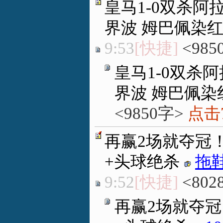
皇马1-0双杀阿
界波 姆巴佩染
9:53
[快捷]
<985
皇马1-0双杀
界波 姆巴佩染
<9850字>
点击7
再赢2场就夺冠！
+头球绝杀
拖
9:52
[快捷]
<802
再赢2场就夺冠