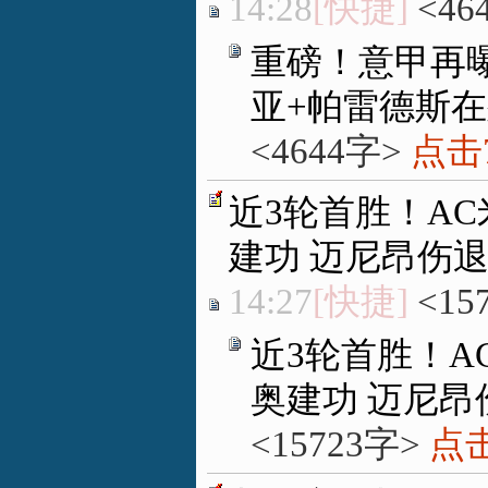
14:28
[快捷]
<46
重磅！意甲再曝
亚+帕雷德斯
<4644字>
点击7
近3轮首胜！AC
建功 迈尼昂伤
14:27
[快捷]
<15
近3轮首胜！A
奥建功 迈尼昂
<15723字>
点击