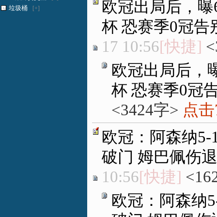
欧冠出局后，曝
垃圾桶
[+]
杯 恐赛季0冠告
17 10:56
[快捷]
<
欧冠出局后，
杯 恐赛季0冠
<3424字>
点击7
欧冠：阿森纳5-
破门 姆巴佩伤
10:56
[快捷]
<16
欧冠：阿森纳5