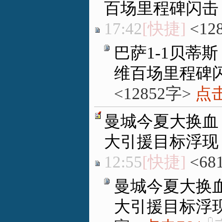
百场里程碑闪击
17:42
[快捷]
<12
巴萨1-1贝蒂斯
维百场里程碑
<12852字>
点击
曼城今夏大换血
大引援目标浮现
12:55
[快捷]
<68
曼城今夏大换血
大引援目标浮