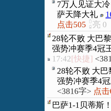
7万人见证大冷
萨天降大礼
1
点击505
亮
0
28轮不败 大巴
强势冲赛季4冠
17:42
[快捷]
<38
28轮不败 大
强势冲赛季4冠
<3816字>
点击6
巴萨1-1贝蒂斯