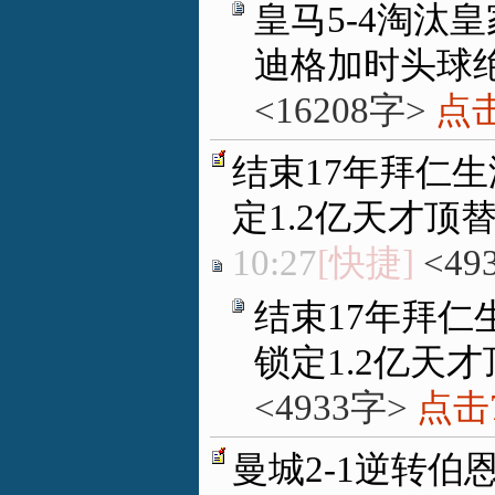
皇马5-4淘汰
迪格加时头球
<16208字>
点击
结束17年拜仁生
定1.2亿天才顶
10:27
[快捷]
<49
结束17年拜仁
锁定1.2亿天
<4933字>
点击7
曼城2-1逆转伯