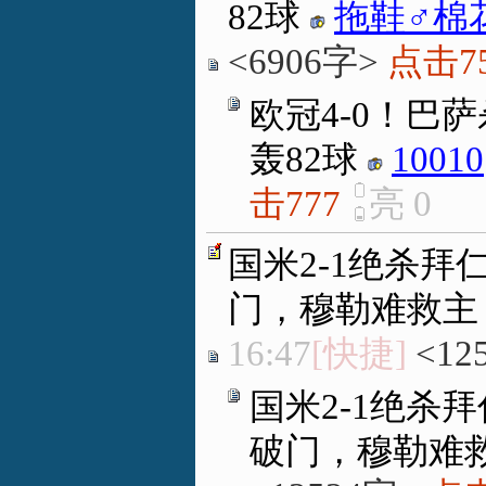
82球
拖鞋♂棉
<6906字>
点击7
欧冠4-0！巴
轰82球
10010
击777
亮
0
国米2-1绝杀拜
门，穆勒难救主
16:47
[快捷]
<12
国米2-1绝杀
破门，穆勒难