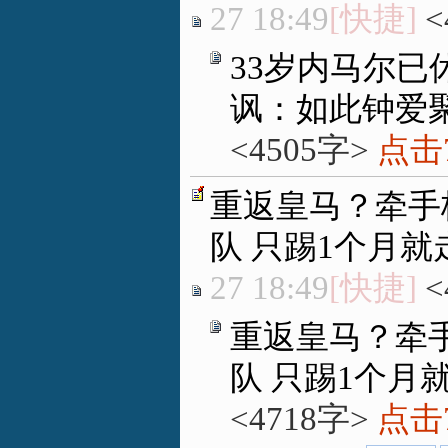
27 18:49
[快捷]
<
33岁内马尔已
讽：如此钟爱
<4505字>
点击7
重返皇马？牵手
队 只踢1个月就
27 18:49
[快捷]
<
重返皇马？牵
队 只踢1个月
<4718字>
点击7