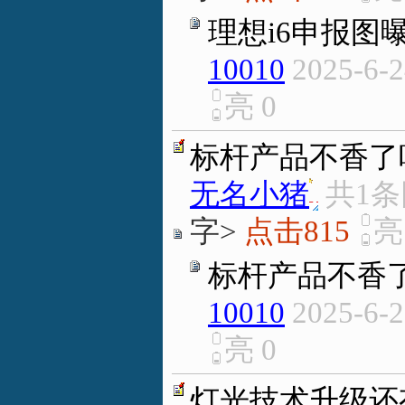
理想i6申报图曝
10010
2025-6-2
亮
0
标杆产品不香了吗
无名小猪
.
共1
字>
点击815
标杆产品不香了
10010
2025-6-2
亮
0
灯光技术升级还