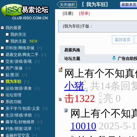
〖我为车狂〗
关闭侧栏
刷新本页
[
注册
]
[登录]
[我为车狂]子版：
我的最爱
我的关注
返回首页
我的主题
NEW
IT科技/网络存储
[+]
易索风格
易索交易/网友二手
[+]
论坛主题
广告自助
交友/游戏/影视
[+]
房产/装修
[+]
网上有个不知真
贴 图 区
[+]
我为车狂
[+]
小猪
.
共14条回
运动/旅游/美食
[+]
论坛管理
击1322
亮
0
系统功能
亲子学习/拍卖/义卖
[+]
网上有个不知
生活/情感/求助
[+]
薅羊毛/好物推荐
[+]
10010
2025-5-1
钓鱼/萌宠/花草
[+]
金融外贸交流
[+]