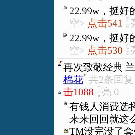
22.99w，挺好
空>
点击541
22.99w，挺好
空>
点击530
再次致敬经典 兰博
棉花
.
共2条回
击1088
亮
0
有钱人消费选
来来回回就这
TM没完没了