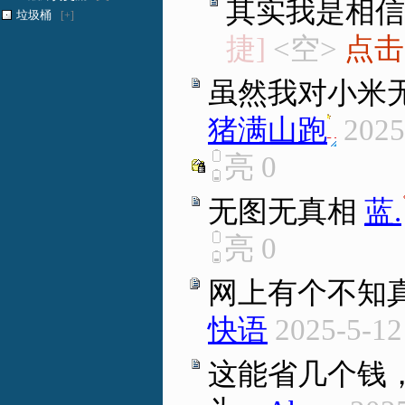
其实我是相信
垃圾桶
[+]
捷]
<空>
点击
虽然我对小米
猪满山跑
.
2025
亮
0
无图无真相
蓝.
亮
0
网上有个不知
快语
2025-5-12
这能省几个钱，