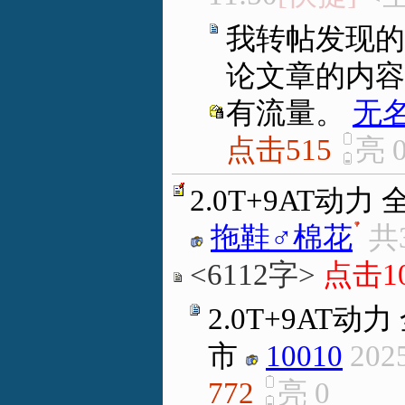
我转帖发现的
论文章的内容
有流量。
无
点击515
亮
2.0T+9AT动
拖鞋♂棉花
.
共
<6112字>
点击10
2.0T+9AT
市
10010
2025
772
亮
0