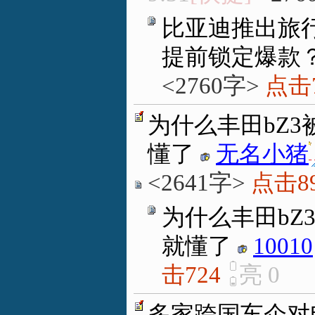
比亚迪推出旅行
提前锁定爆款
<2760字>
点击7
为什么丰田bZ
懂了
无名小猪
<2641字>
点击8
为什么丰田bZ
就懂了
10010
击724
亮
0
多家跨国车企对