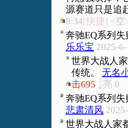
源赛道只是追
8:34
[快捷]
<空
奔驰EQ系列
乐乐宝
2025-6-
世界大战人家
传统。
无名
击695
亮
0
奔驰EQ系列
悲肃清风
2025-
世界大战人家