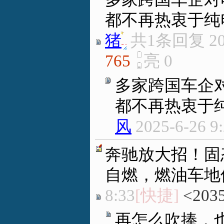
都不再热衷于纯
猪
.
共1条回复
20
765
亮
0
多家跨国车企
都不再热衷于
风
2025-6-26 9
奔驰放大招！固态
自燃，燃油车地
8:33
[快捷]
<203
再怎么吹捧，