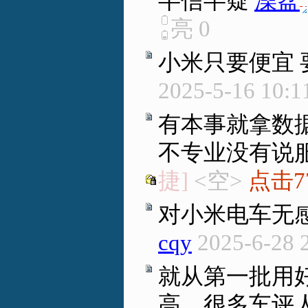
半信半疑
澡盆
.
亮
0
小米只要便宜
2025-5-16 10:1
有本事就拿数
不专业没有说
捷]
<空>
点击7
对小米电车无感
cqy
2025-6-28 
就从第一批用
高，很多车评