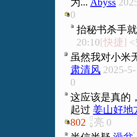
为...
Abyss
2025
0
抬秘书杀手就
20:10
[快捷]
<
虽然我对小米
肃清风
2025-5-
0
这应该是真的
起过
姜山好地
802
亮
0