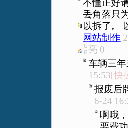
不懂正好
丢角落只
以拆了。
网站制作
2
亮
0
车辆三年
15:53
[快
报废后
6-24 16:
啊哦
要费