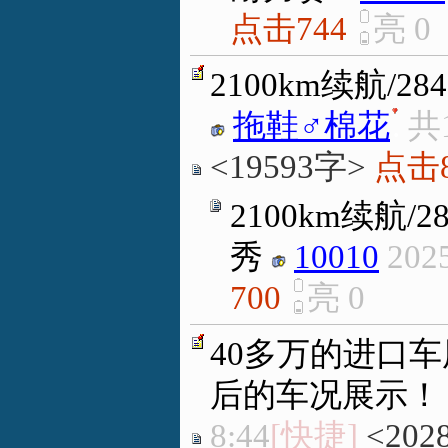
点击744
亮
0
2100km续航/
拖鞋♂棉花
.
共
<19593字>
点击8
2100km续航
秀
10010
2025
700
亮
0
40多万的进口车
后的车况展示！
8:44
[快捷]
<202