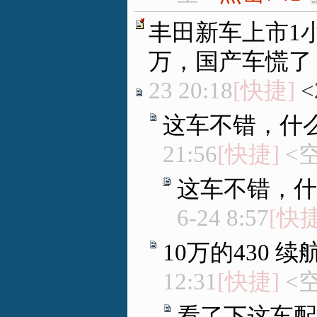
丰田新车上市1小
万，国产车慌了
23 20:18
[快捷]
<
这车不错，什
21:56
[快捷]
<
这车不错，什
6-24 8:57
[快捷
10万的430 续
12:31
[快捷]
<
看了下这车配