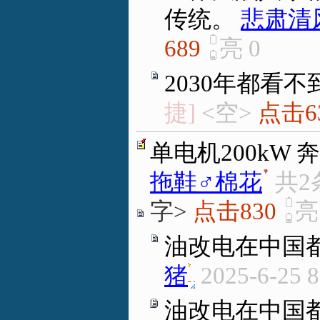
传统。
悲肃清
689
亮
0
2030年都看
捷]
<空>
点击6
单电机200kW
拖鞋♂棉花
.
共2
字>
点击830
油改电在中国
猪
.
2025-6-25 8
油改电在中国