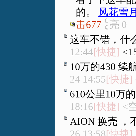
的。
风花雪月
击677
亮
0
这车不错，什
12:44
[快捷]
<1
10万的430 续
24 14:55
[快捷]
610公里10
18:16
[快捷]
<
AION 换壳
26 13:58
[快捷]