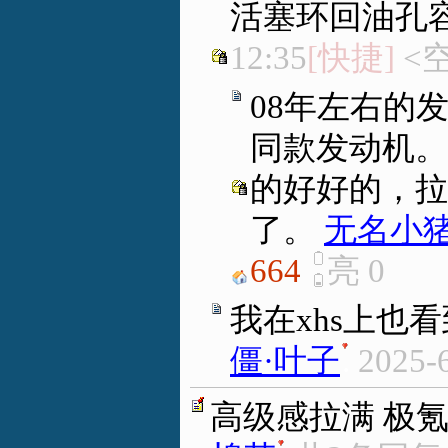
活塞环回油孔
12:35
[快捷]
<
08年左右的
同款发动机。
的好好的，拉
了。
无名小
664
亮
0
我在xhs上也
僵·叶子
.
2025-
高级感拉满 极氪