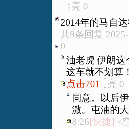
亮
0
2014年的马自
共9条回复
2025-
0
油老虎 伊朗这
这车就不划算
点击701
亮
0
同意。以后伊
激。屯油的大
8:26
[快捷]
<