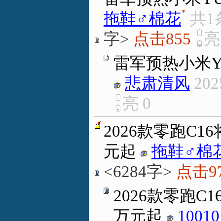
拖鞋♂棉花
.
共1
字>
点击855
雷军预热小米Y
悲肃清风
202
亮
0
2026款零跑C1
元起
拖鞋♂棉
<6284字>
点击9
2026款零跑C
万元起
10010