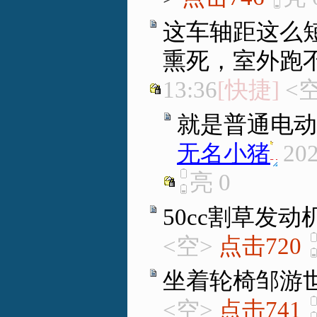
这车轴距这么
熏死，室外跑
13:36
[快捷]
<
就是普通电动
无名小猪
.
202
亮
0
50cc割草发动
<空>
点击720
坐着轮椅邹游
<空>
点击741