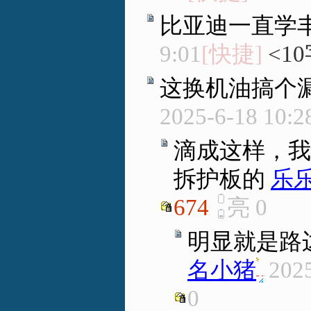
比亚迪一直学
9:01
[快捷]
<1
这换机油搞个
2025-6-18 10:2
滴成这样，我
拆护板的
乐
674
亮
0
明显就是路
名小猪
.
2025
0