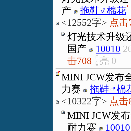
产
拖鞋♂棉花
.
<12552字>
点击7
灯光技术升级还
国产
10010
2
击708
亮
0
MINI JCW
力赛
拖鞋♂棉
<10322字>
点击8
MINI JCW
耐力赛
10010