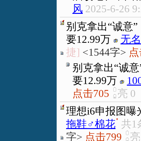
风
2025-6-26 9
别克拿出“诚意
要12.99万
无
捷]
<1544字>
点
别克拿出“诚意
要12.99万
10
点击705
亮
0
理想i6申报图曝
拖鞋♂棉花
.
共1
字>
点击799