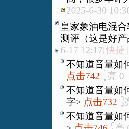
2025-6-30 10:3
皇家象油电混合
测评（这是好产
6-17 12:17
[快捷]
不知道音量如
点击742
亮
0
不知道音量如
字>
点击732
不知道音量如
>
点击746
亮