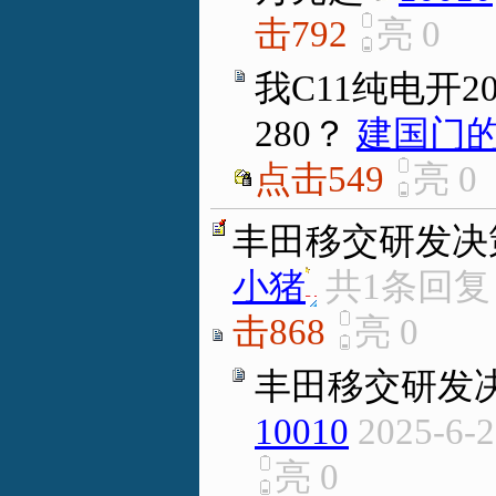
击792
亮
0
我C11纯电开
280？
建国门
点击549
亮
0
丰田移交研发决
小猪
.
共1条回
击868
亮
0
丰田移交研发
10010
2025-6-2
亮
0