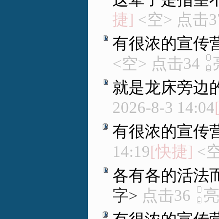
捷]
<空> 点击3
有很浓的宣传
<空> 点击34
就是龙床旁边
2026-8-3 14:04
有很浓的宣传
14:19
[快捷]
<空
各有各的活法
字>
点击36