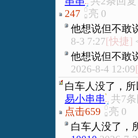
串串
.
共2条回
247
亮
0
他想说但不敢
8-3 7:27
[快捷]
他想说但不敢
2026-8-4 12:09
白车人没了，所
易小串串
.
共7
点击659
亮
0
白车人没了，