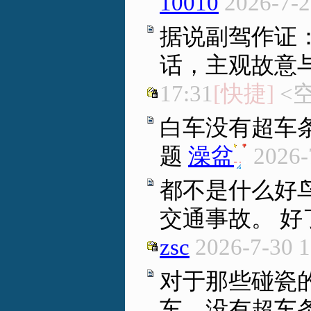
10010
2026-7-2
据说副驾作证
话，主观故意
17:31
[快捷]
<空
白车没有超车
题
澡盆
.
.
2026-
都不是什么好
交通事故。 好
zsc
2026-7-30 1
对于那些碰瓷
车，没有超车