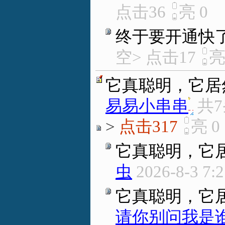
点击36
亮
0
终于要开通快
空> 点击17
它真聪明，它居
易易小串串
.
共
>
点击317
亮
0
它真聪明，它
虫
2026-8-3 7:
它真聪明，它
请你别问我是