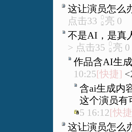
这让演员怎么
点击33
亮
0
不是AI，是真
> 点击35
亮
0
作品含AI生
10:25
[快捷]
<
含ai生成
这个演员有
5 16:12
[快捷
这让演员怎么