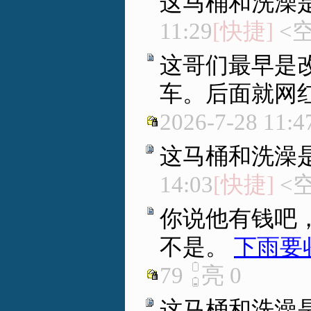
这马桶和洗澡
11:29
[快捷]
<空
这哥们最早是改
车。后面就网
2026-7-28 11:4
这马桶和洗澡
14:03
[快捷]
<空
你说他有钱吧
不是。
下雨要
79
亮
0
这马桶和洗澡