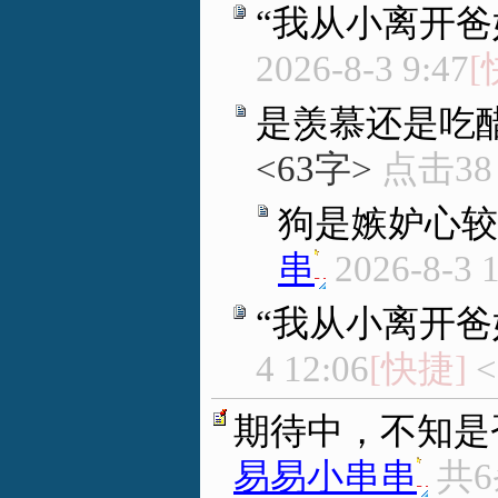
“我从小离开爸
2026-8-3 9:47
[
是羡慕还是吃
<63字>
点击3
狗是嫉妒心较
串
.
2026-8-3 
“我从小离开爸
4 12:06
[快捷]
<
期待中，不知是
易易小串串
.
共