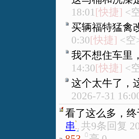
18:01
[快捷]
<空
买辆福特猛禽
0:30
[快捷]
<空
我不想住车里
14:30
[快捷]
<空
这个太牛了，
2026-7-31 16:0
看了这么多，终
串
.
共9条回复
2
853
亮
0