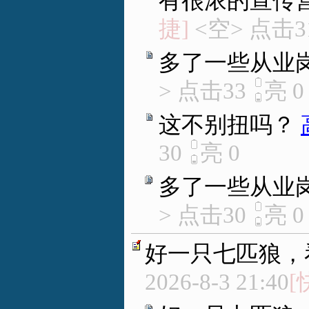
有很浓的宣传
捷]
<空> 点击3
多了一些从业
> 点击33
亮
0
这不别扭吗？
30
亮
0
多了一些从业
> 点击30
亮
0
好一只七匹狼，
2026-8-3 21:40
[