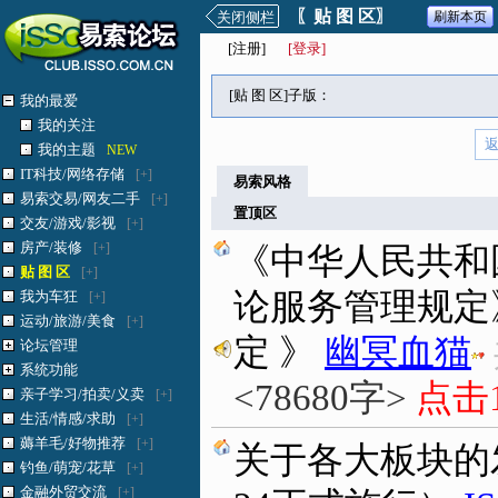
〖贴 图 区〗
关闭侧栏
刷新本页
[
注册
]
[登录]
[贴 图 区]子版：
我的最爱
我的关注
我的主题
NEW
IT科技/网络存储
[+]
易索风格
易索交易/网友二手
[+]
置顶区
交友/游戏/影视
[+]
房产/装修
[+]
《中华人民共和
贴 图 区
[+]
论服务管理规定
我为车狂
[+]
运动/旅游/美食
[+]
定 》
幽冥血猫
论坛管理
系统功能
<78680字>
点击1
亲子学习/拍卖/义卖
[+]
生活/情感/求助
[+]
薅羊毛/好物推荐
[+]
关于各大板块的发
钓鱼/萌宠/花草
[+]
金融外贸交流
[+]