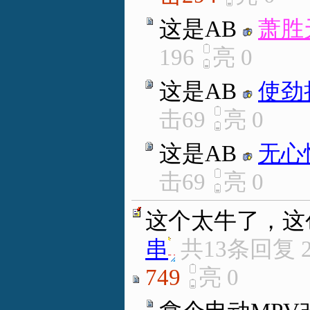
这是AB
萧胜
196
亮
0
这是AB
使劲
击69
亮
0
这是AB
无心
击69
亮
0
这个太牛了，这
串
.
共13条回复
749
亮
0