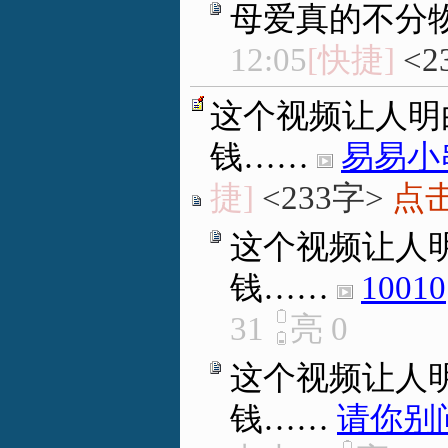
母爱真的不分
12:05
[快捷]
<2
这个视频让人明
钱……
易易小
捷]
<233字>
点击
这个视频让人
钱……
10010
31
亮
0
这个视频让人
钱……
请你别