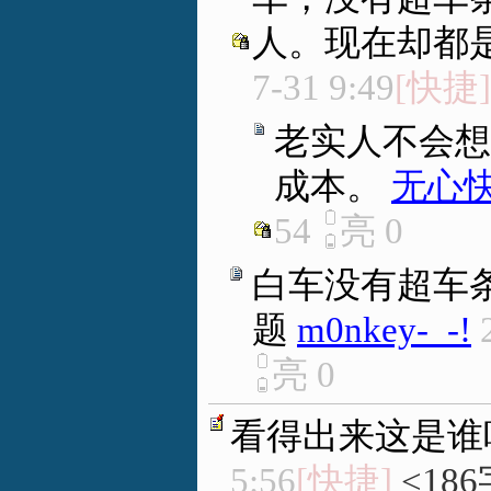
人。现在却都
7-31 9:49
[快捷]
老实人不会想
成本。
无心
54
亮
0
白车没有超车
题
m0nkey-_-!
亮
0
看得出来这是谁
5:56
[快捷]
<186