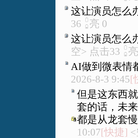
这让演员怎么
36
亮
0
这让演员怎么
空> 点击33
AI做到微表情
2026-8-3 9:45
[
但是这东西就
套的话，未来
都是从龙套慢
10:07
[快捷]
<