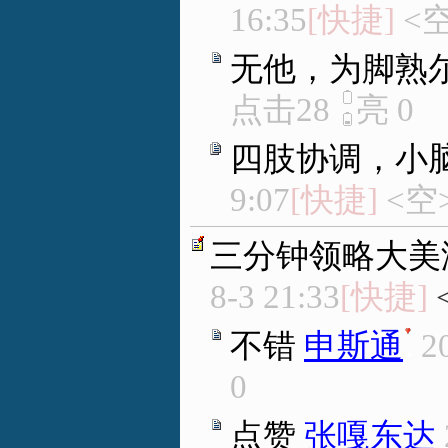
16:35
[快捷]
<空
无他，为脚熟
点击28
亮
0
四肢协调，小
9:07
[快捷]
<空
三分钟领略大美
8-3 21:33
[快捷]
不错
申斯通
.
2
0
点赞
张嘎东达