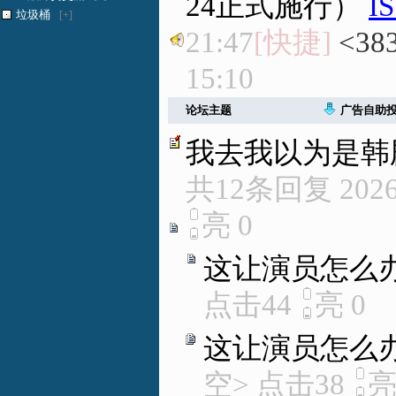
24正式施行）
I
垃圾桶
[+]
21:47
[快捷]
<38
15:10
论坛主题
广告自助
我去我以为是韩
共12条回复
2026
亮
0
这让演员怎么
点击44
亮
0
这让演员怎么
空> 点击38